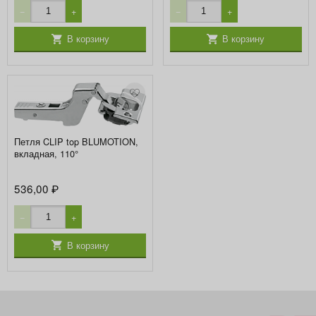
−
+
−
+
В корзину
В корзину
Петля CLIP top BLUMOTION,
вкладная, 110°
536,00
₽
−
+
В корзину