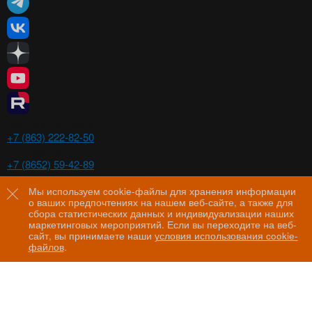
Ростов-на-Дону
+7 (863) 222-82-50
Ставрополь
+7 (8652) 59-42-89
Волгоград
+7 (8442) 29-00-21
Мы используем cookie-файлы для хранения информации
о ваших предпочтениях на нашем веб-сайте, а также для
Пятигорск
сбора статистических данных и индивидуализации наших
+7 (8793) 97-60-44
маркетинговых мероприятий. Если вы переходите на веб-
сайт, вы принимаете наши
условия использования cookie-
файлов
.