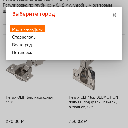
Регулировка по глубине: + 3/- 2 мм, удобным винтовым
×
шнеком
Выберите город
Товары из этой категории
Ростов-на-Дону
Ставрополь
Волгоград
Пятигорск
Петля CLIP top, накладная,
Петля CLIP top BLUMOTION
110°
прямая, под фальшпанель,
вкладная, 95°
270,00
756,02
₽
₽