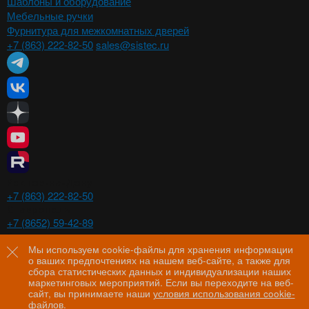
Шаблоны и оборудование
Мебельные ручки
Фурнитура для межкомнатных дверей
+7 (863) 222-82-50
sales@sistec.ru
Ростов-на-Дону
+7 (863) 222-82-50
Ставрополь
+7 (8652) 59-42-89
Волгоград
+7 (8442) 29-00-21
Мы используем cookie-файлы для хранения информации
о ваших предпочтениях на нашем веб-сайте, а также для
Пятигорск
сбора статистических данных и индивидуализации наших
+7 (8793) 97-60-44
маркетинговых мероприятий. Если вы переходите на веб-
сайт, вы принимаете наши
условия использования cookie-
файлов
.