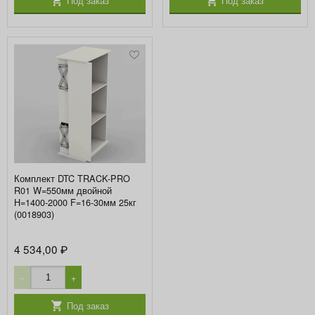
Под заказ
Под заказ
Комплект DTC TRACK-PRO
R01 W=550мм двойной
H=1400-2000 F=16-30мм 25кг
(0018903)
4 534,00
₽
−
+
Под заказ