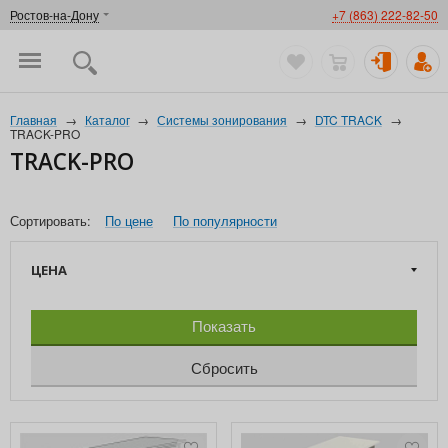
Ростов-на-Дону
+7 (863) 222-82-50
Главная
→
Каталог
→
Системы зонирования
→
DTC TRACK
→
TRACK-PRO
TRACK-PRO
Сортировать:
По цене
По популярности
ЦЕНА
Показать
Сбросить