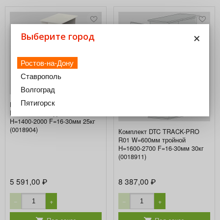
×
Выберите город
Ростов-на-Дону
Ставрополь
Волгоград
Пятигорск
Комплект DTC TRACK-PRO
R01 W=600мм двойной
H=1400-2000 F=16-30мм 25кг
(0018904)
Комплект DTC TRACK-PRO
R01 W=600мм тройной
H=1600-2700 F=16-30мм 30кг
(0018911)
5 591,00
8 387,00
₽
₽
−
+
−
+