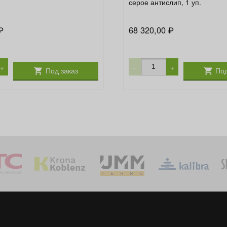
серое антислип, 1 уп.
68 320,00
₽
₽
+
−
+
Под заказ
Под