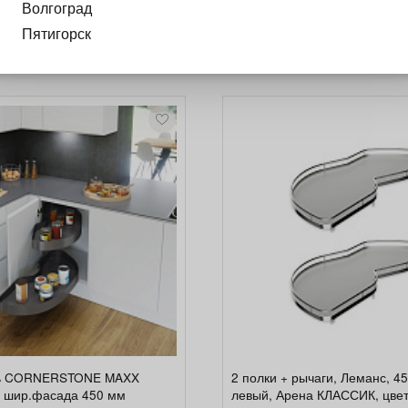
 ХРОМ
Волгоград
Пятигорск
ль CORNERSTONE MAXX
2 полки + рычаги, Леманс, 4
 шир.фасада 450 мм
левый, Арена КЛАССИК, цве