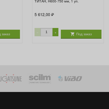
ТИТАН, H600-750 мм, 1 уп.
5 612,00
₽
−
+
 заказ
Под заказ