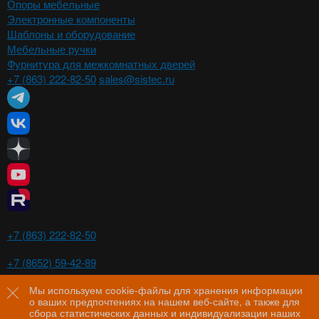
Опоры мебельные
Электронные компоненты
Шаблоны и оборудование
Мебельные ручки
Фурнитура для межкомнатных дверей
+7 (863) 222-82-50
sales@sistec.ru
Ростов-на-Дону
+7 (863) 222-82-50
Ставрополь
+7 (8652) 59-42-89
Волгоград
+7 (8442) 29-00-21
Мы используем cookie-файлы для хранения информации
о ваших предпочтениях на нашем веб-сайте, а также для
Пятигорск
сбора статистических данных и индивидуализации наших
+7 (8793) 97-60-44