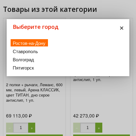
Товары из этой категории
×
Выберите город
Ростов-на-Дону
Ставрополь
Волгоград
4 полки, Волшебный угол,
Пятигорск
Комплект, Арена КЛАССИК,
цвет ХРОМ, дно серое
антислип, 1 уп.
2 полки + рычаги, Леманс, 600
мм, левый, Арена КЛАССИК,
цвет ТИТАН, дно серое
антислип, 1 уп.
69 113,00
42 273,00
₽
₽
−
+
−
+