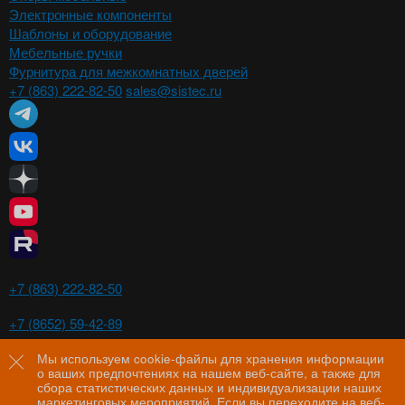
Электронные компоненты
Шаблоны и оборудование
Мебельные ручки
Фурнитура для межкомнатных дверей
+7 (863) 222-82-50
sales@sistec.ru
Ростов-на-Дону
+7 (863) 222-82-50
Ставрополь
+7 (8652) 59-42-89
Волгоград
+7 (8442) 29-00-21
Мы используем cookie-файлы для хранения информации
о ваших предпочтениях на нашем веб-сайте, а также для
Пятигорск
сбора статистических данных и индивидуализации наших
+7 (8793) 97-60-44
маркетинговых мероприятий. Если вы переходите на веб-