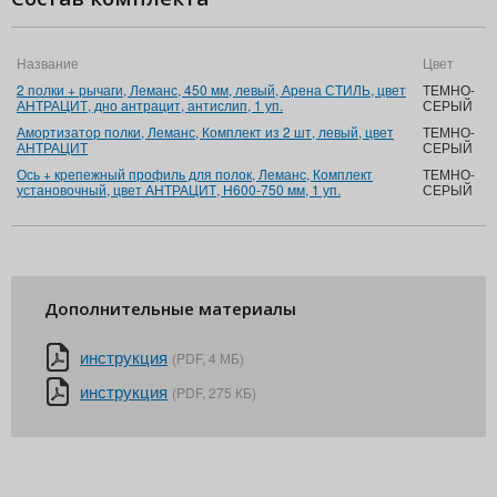
Название
Цвет
2 полки + рычаги, Леманс, 450 мм, левый, Арена СТИЛЬ, цвет
ТЕМНО-
АНТРАЦИТ, дно антрацит, антислип, 1 уп.
СЕРЫЙ
Амортизатор полки, Леманс, Комплект из 2 шт, левый, цвет
ТЕМНО-
АНТРАЦИТ
СЕРЫЙ
Ось + крепежный профиль для полок, Леманс, Комплект
ТЕМНО-
установочный, цвет АНТРАЦИТ, Н600-750 мм, 1 уп.
СЕРЫЙ
Дополнительные материалы
инструкция
(PDF, 4 МБ)
инструкция
(PDF, 275 КБ)