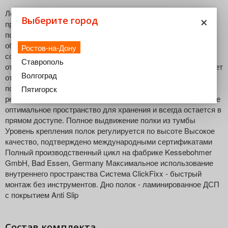
Леманс - идеальный поворотно-выдвижной механизм для
×
Выберите город
прямых угловых тумб! Удобство и лёгкость в работе
поражает - каждая полка полностью выезжает из тумбы,
обеспечивая полный и беспрепятственный доступ к
Ростов-на-Дону
содержимому. Ручки соседних шкафов не затрудняют
Ставрополь
открывания, ведь траектория движения механизма позволяет
Волгоград
открывать фасад всего на 85 градусов. Каждая полка
позволяет выдержать нагрузку в 25кг, а благодаря
Пятигорск
регулировке высоты, любая высокая кастрюля находит свое
оптимальное пространство для хранения и всегда остается в
прямом доступе. Полное выдвижение полки из тумбы
Уровень крепления полок регулируется по высоте Высокое
качество, подтверждено международными сертификатами
Полный производственный цикл на фабрике Kessebohmer
GmbH, Bad Essen, Germany Максимальное использование
внутреннего пространства Система ClickFixx - быстрый
монтаж без инструментов. Дно полок - ламинированное ДСП
с покрытием Anti Slip
Состав комплекта