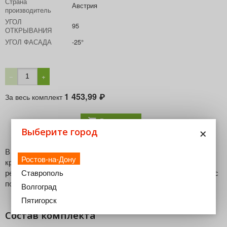
Страна
Австрия
производитель
УГОЛ
95
ОТКРЫВАНИЯ
УГОЛ ФАСАДА
-25°
−
+
1 453,99
За весь комплект
₽
В корзину
×
Выберите город
В комплект входят петля CLIP top BLUMOTION,
Ростов-на-Дону
крестообразная ответная планка CLIP с подъемом 9 мм и
Ставрополь
регулировкой эксцентриком, подкладка клинообразная +5° с
подъемом 6 мм
Волгоград
Пятигорск
Состав комплекта