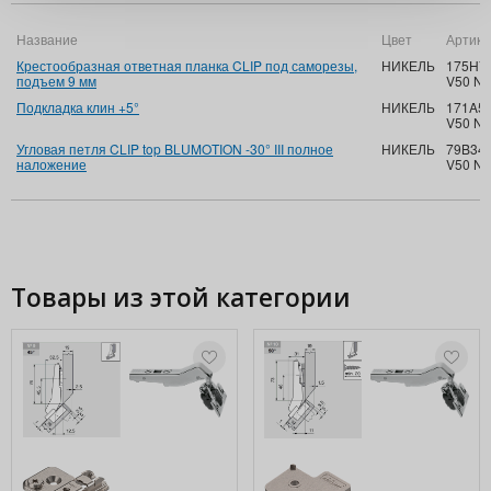
Название
Цвет
Артику
Крестообразная ответная планка CLIP под саморезы,
НИКЕЛЬ
175H7
подъем 9 мм
V50 NI
Подкладка клин +5°
НИКЕЛЬ
171A50
V50 NI
Угловая петля CLIP top BLUMOTION -30° III полное
НИКЕЛЬ
79B34
наложение
V50 NI
Товары из этой категории