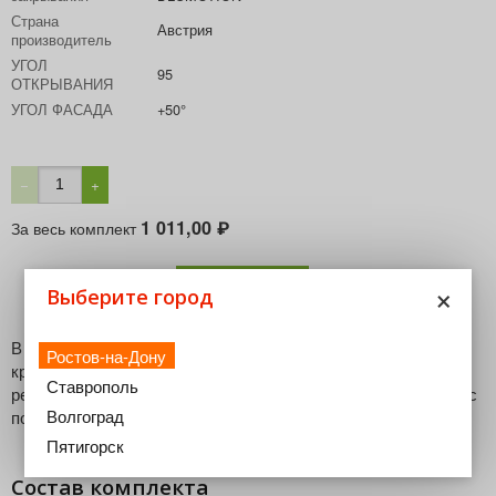
Страна
Австрия
производитель
УГОЛ
95
ОТКРЫВАНИЯ
УГОЛ ФАСАДА
+50°
−
+
1 011,00
За весь комплект
₽
В корзину
×
Выберите город
В комплект входят петля CLIP top BLUMOTION,
Ростов-на-Дону
крестообразная ответная планка CLIP с подъемом 0 мм и
Ставрополь
регулировкой эксцентриком, подкладка клинообразная +5° с
Волгоград
подъемом 6 мм
Пятигорск
Состав комплекта