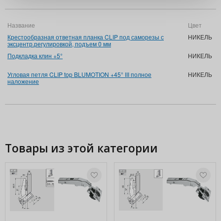
Название
Цвет
А
Крестообразная ответная планка CLIP под саморезы с
НИКЕЛЬ
1
эксцентр.регулировкой, подъем 0 мм
M
Подкладка клин +5°
НИКЕЛЬ
1
D
Угловая петля CLIP top BLUMOTION +45° III полное
НИКЕЛЬ
7
наложение
M
N
Товары из этой категории