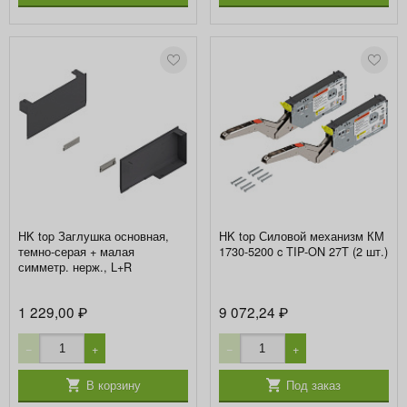
HK top Заглушка основная,
HK top Силовой механизм КМ
темно-серая + малая
1730-5200 c TIP-ON 27T (2 шт.)
симметр. нерж., L+R
1 229,00
9 072,24
₽
₽
−
+
−
+
В корзину
Под заказ