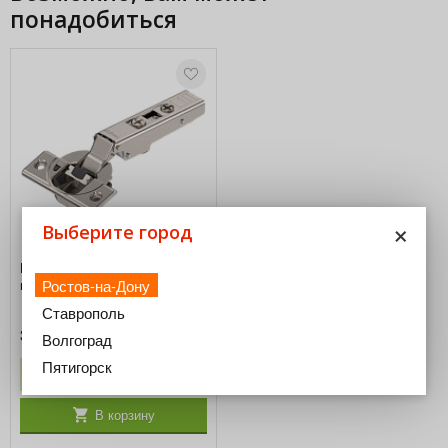
понадобиться
×
Выберите город
Петля CLIP top BLUMOTION,
Ростов-на-Дону
накладная, 110°
Ставрополь
388,00
₽
Волгоград
Пятигорск
−
+
В корзину