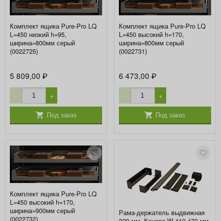
Комплект ящика Pure-Pro LQ
Комплект ящика Pure-Pro LQ
L=450 низкий h=95,
L=450 высокий h=170,
ширина=800мм серый
ширина=800мм серый
(0022725)
(0022731)
5 809,00
6 473,00
₽
₽
−
+
−
+
Под заказ
Под заказ
Комплект ящика Pure-Pro LQ
L=450 высокий h=170,
ширина=900мм серый
Рама-держатель выдвижная
(0022732)
320 мм, Конеро W 410-470 мм,