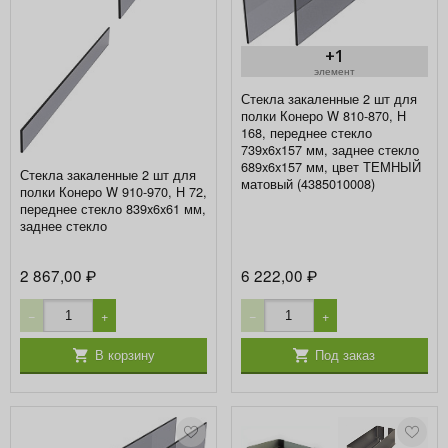
+1
элемент
Стекла закаленные 2 шт для
полки Конеро W 810-870, H
168, переднее стекло
739x6x157 мм, заднее стекло
689x6x157 мм, цвет ТЕМНЫЙ
Стекла закаленные 2 шт для
матовый (4385010008)
полки Конеро W 910-970, H 72,
переднее стекло 839x6x61 мм,
заднее стекло
2 867,00
6 222,00
₽
₽
−
+
−
+
В корзину
Под заказ