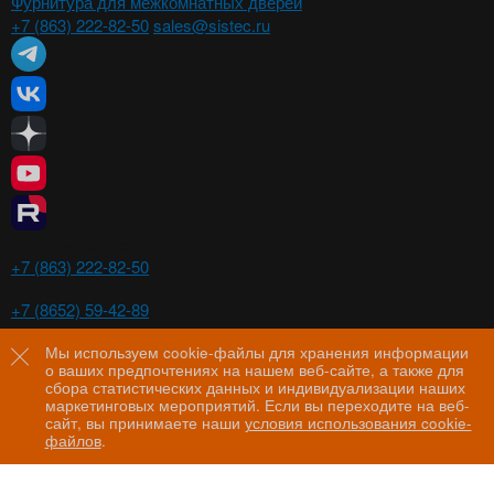
Фурнитура для межкомнатных дверей
+7 (863) 222-82-50
sales@sistec.ru
Ростов-на-Дону
+7 (863) 222-82-50
Ставрополь
+7 (8652) 59-42-89
Волгоград
+7 (8442) 29-00-21
Мы используем cookie-файлы для хранения информации
о ваших предпочтениях на нашем веб-сайте, а также для
Пятигорск
сбора статистических данных и индивидуализации наших
+7 (8793) 97-60-44
маркетинговых мероприятий. Если вы переходите на веб-
сайт, вы принимаете наши
условия использования cookie-
файлов
.