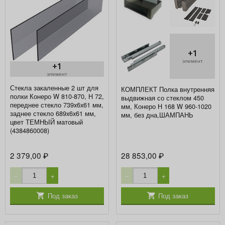
+1
элемент
+1
элемент
Стекла закаленные 2 шт для
КОМПЛЕКТ Полка внутренняя
полки Конеро W 810-870, H 72,
выдвижная со стеклом 450
переднее стекло 739x6x61 мм,
мм, Конеро H 168 W 960-1020
заднее стекло 689x6x61 мм,
мм, без дна,ШАМПАНЬ
цвет ТЕМНЫЙ матовый
(4384860008)
2 379,00
28 853,00
₽
₽
−
+
−
+
Под заказ
Под заказ