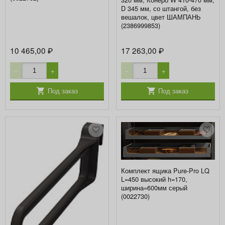
D 345 мм, со штангой, без
вешалок, цвет ШАМПАНЬ
(2386999853)
10 465,00
17 263,00
₽
₽
−
+
−
+
Под заказ
Под заказ
Комплект ящика Pure-Pro LQ
L=450 высокий h=170,
ширина=600мм серый
(0022730)