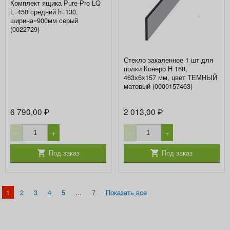
Комплект ящика Pure-Pro LQ
L=450 средний h=130,
ширина=900мм серый
(0022729)
Стекло закаленное 1 шт для
полки Конеро H 168,
463х6х157 мм, цвет ТЕМНЫЙ
матовый (0000157463)
6 790,00
2 013,00
₽
₽
−
+
−
+
Под заказ
Под заказ
1
2
3
4
5
...
7
Показать все