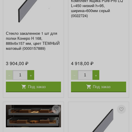
Комплект ящика Pure-Pro LQ
L=450 низкий h=95,
ширина=600мм серый
(0022724)
Стекло закаленное 1 шт для
полки Конеро H 168,
889х6х157 мм, цвет ТЕМНЫЙ
матовый (0000157889)
3 904,00
4 918,00
₽
₽
−
+
−
+
Под заказ
Под заказ