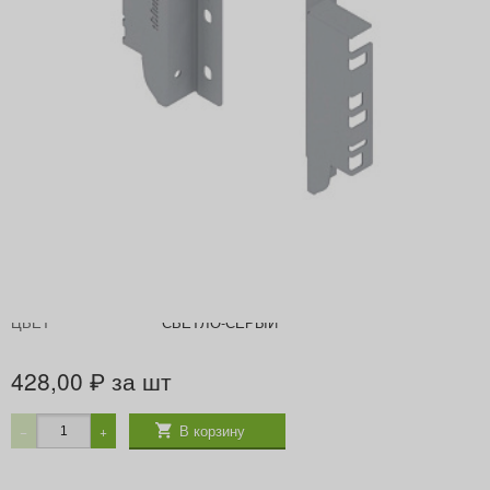
Артикул
Z30K000S HO-RW MP R906
Производитель
BLUM
ГРУППА ТОВАРОВ
TANDEMBOX ANTARO
ЦВЕТ
СВЕТЛО-СЕРЫЙ
428,00
за шт
₽
В корзину
−
+