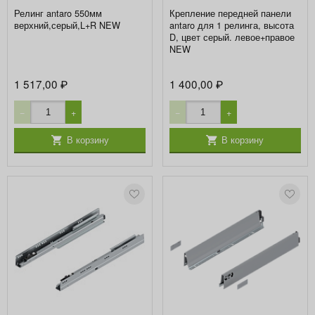
Релинг antaro 550мм
Крепление передней панели
верхний,серый,L+R NEW
antaro для 1 релинга, высота
D, цвет серый. левое+правое
NEW
1 517,00
1 400,00
₽
₽
−
+
−
+
В корзину
В корзину