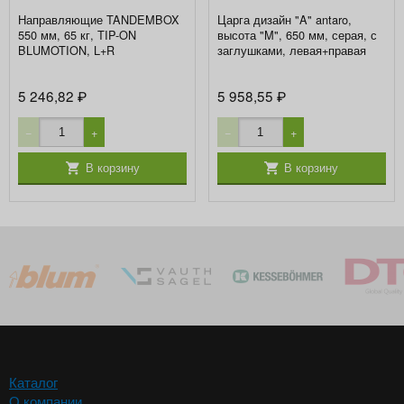
Направляющие TANDEMBOX
Царга дизайн "A" antaro,
550 мм, 65 кг, TIP-ON
высота "M", 650 мм, серая, с
BLUMOTION, L+R
заглушками, левая+правая
5 246,82
5 958,55
₽
₽
−
+
−
+
В корзину
В корзину
Каталог
О компании