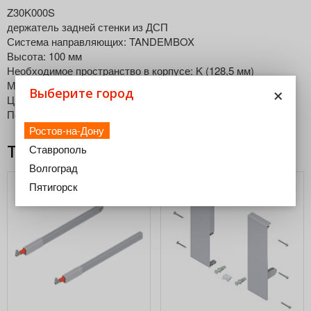
Z30K000S
держатель задней стенки из ДСП
Система направляющих: TANDEMBOX
Высота: 100 мм
Необходимое пространство в корпусе: K (128,5 мм)
Материал: Сталь
×
Выберите город
Цвет / Поверхность: RAL 9006 металлически-серый.
Перечень артикулов: лев.
Ростов-на-Дону
Товары из этой категории
Ставрополь
Волгоград
Пятигорск