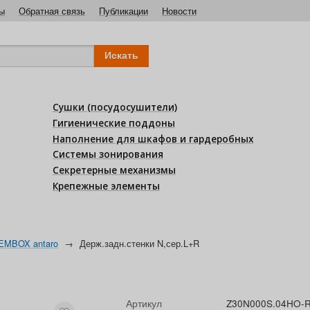
ы
Обратная связь
Публикации
Новости
Сушки (посудосушители)
Гигиенические поддоны
Наполнение для шкафов и гардеробных
Системы зонирования
Секретерные механизмы
Крепежные элементы
EMBOX antaro
→
Держ.задн.стенки N,сер.L+R
Артикул
Z30N000S.04HO-