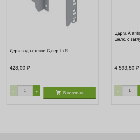
Царга A ant
шелк, с заг
Держ.задн.стенки C,сер.L+R
428,00
4 593,80
₽
₽
−
+
−
В корзину