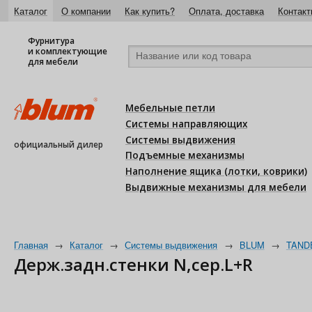
Каталог
О компании
Как купить?
Оплата, доставка
Контакт
Фурнитура
и комплектующие
для мебели
Мебельные петли
Системы направляющих
Системы выдвижения
официальный дилер
Подъемные механизмы
Наполнение ящика (лотки, коврики)
Выдвижные механизмы для мебели
Главная
→
Каталог
→
Системы выдвижения
→
BLUM
→
TAND
Держ.задн.стенки N,сер.L+R