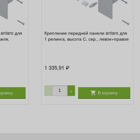
antaro для
Крепление передней панели antaro для
шелк.
1 релинга, высота C, сер., левое+правое
1 335,91
₽
−
+
орзину
В корзину