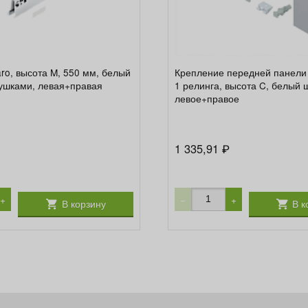
aro, высота M, 550 мм, белый
Крепление передней панели 
лушками, левая+правая
1 релинга, высота C, белый 
левое+правое
1 335,91
₽
+
−
+
В корзину
В к