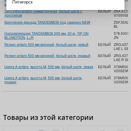
Пятигорск
шелк
SEIW
Загл.intivo/antaro симметричная, белый шелк с
БЕЛЫЙ
ZAA.532C
логотипом
V1000SEI
Крепление фасада TANDEMBOX под саморез NEW
ZSF.35A2
BL
Направляющие TANDEMBOX 500 мм, 30 кг, TIP-ON
578.5001
BLUMOTION, L+R
ZN
Релинг antaro 500 мм верхний, белый шелк, левый
БЕЛЫЙ
ZRG.437R
LAE L SE
Релинг antaro 500 мм верхний, белый шелк, правый
БЕЛЫЙ
ZRG.437R
LAE R SE
Царга A antaro, высота M, 500 мм, белый шелк, левая
БЕЛЫЙ
378M5002S
V20SEIW
Царга A antaro, высота M, 500 мм, белый шелк,
БЕЛЫЙ
378M5002
правая
V20SEIW
Товары из этой категории