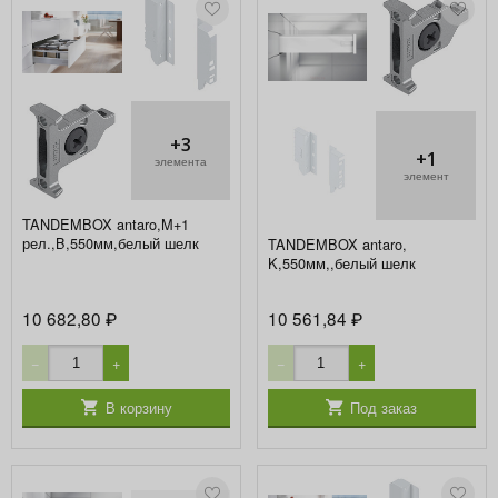
+3
+1
элемента
элемент
TANDEMBOX antaro,M+1
рел.,B,550мм,белый шелк
TANDEMBOX antaro,
K,550мм,,белый шелк
10 682,80
10 561,84
₽
₽
−
+
−
+
В корзину
Под заказ