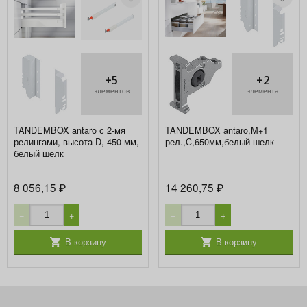
+5
+2
элементов
элемента
TANDEMBOX antaro с 2-мя
TANDEMBOX antaro,M+1
релингами, высота D, 450 мм,
рел.,C,650мм,белый шелк
белый шелк
8 056,15
14 260,75
₽
₽
−
+
−
+
В корзину
В корзину