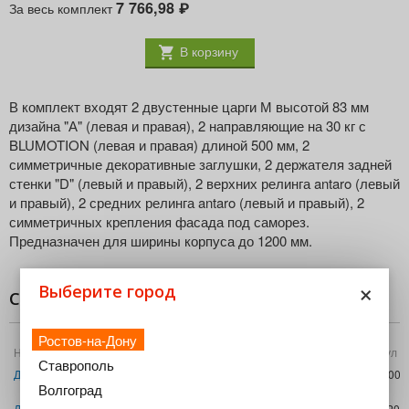
7 766,98
За весь комплект
₽
В корзину
В комплект входят 2 двустенные царги М высотой 83 мм
дизайна "А" (левая и правая), 2 направляющие на 30 кг с
BLUMOTION (левая и правая) длиной 500 мм, 2
симметричные декоративные заглушки, 2 держателя задней
стенки "D" (левый и правый), 2 верхних релинга antaro (левый
и правый), 2 средних релинга antaro (левый и правый), 2
симметричных крепления фасада под саморез.
Предназначен для ширины корпуса до 1200 мм.
×
Выберите город
Состав комплекта
Ростов-на-Дону
Название
Цвет
Артикул
Ставрополь
Держ.задн.стенки B,белый шелк, L+R
БЕЛЫЙ
Z30B000S
SEIW
Волгоград
Держатель релинга antaro, левый+правый, белый
БЕЛЫЙ
ZRR.5200