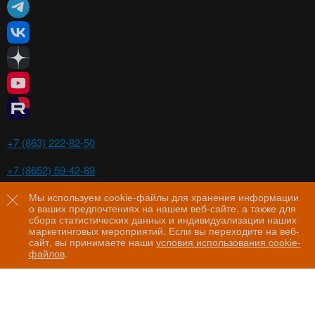
Ростов-на-Дону
+7 (863) 222-82-50
Ставрополь
+7 (8652) 59-42-89
Волгоград
+7 (8442) 29-00-21
Мы используем cookie-файлы для хранения информации
о ваших предпочтениях на нашем веб-сайте, а также для
Пятигорск
сбора статистических данных и индивидуализации наших
+7 (8793) 97-60-44
маркетинговых мероприятий. Если вы переходите на веб-
сайт, вы принимаете наши
условия использования cookie-
файлов
.