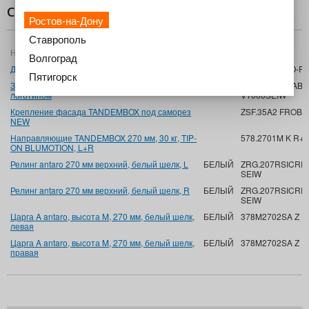
Состав комплекта
Ростов-на-Дону
Ставрополь
Название
Цвет
Артикул
Волгоград
Держ.задн.стенки D,белый шелк,L+R
БЕЛЫЙ
Z30D000S HO-R 
Пятигорск
Загл.intivo/antaro симметричная, белый шелк с
БЕЛЫЙ
ZAA.532C.BLABD
логотипом
V1000SEIW
Крепление фасада TANDEMBOX под саморез
ZSF.35A2 FROB 
NEW
Направляющие TANDEMBOX 270 мм, 30 кг, TIP-
578.2701M K R+
ON BLUMOTION, L+R
Релинг antaro 270 мм верхний, белый шелк, L
БЕЛЫЙ
ZRG.207RSICREL
SEIW
Релинг antaro 270 мм верхний, белый шелк, R
БЕЛЫЙ
ZRG.207RSICRE
SEIW
Царга A antaro, высота M, 270 мм, белый шелк,
БЕЛЫЙ
378M2702SA Z L
левая
Царга A antaro, высота M, 270 мм, белый шелк,
БЕЛЫЙ
378M2702SA Z 
правая