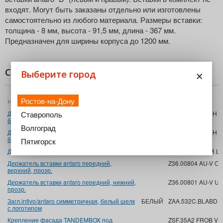
входят. Могут быть заказаны отдельно или изготовлены
самостоятельно из любого материала. Размеры вставки:
толщина - 8 мм, высота - 91,5 мм, длина - 367 мм.
Предназначен для ширины корпуса до 1200 мм.
×
Состав комплекта
Выберите город
Ростов-на-Дону
Название
Цвет
Артикул
Держатель вставки antaro задний, высота D,
БЕЛЫЙ
Z36D00802 AU-H 
Ставрополь
белый шелк, левый
Волгоград
Держатель вставки antaro задний, высота D,
БЕЛЫЙ
Z36D00802 AU-H 
белый шелк, правый
Пятигорск
Держ.задн.стенки D,белый шелк,L+R
БЕЛЫЙ
Z30D000S HO-R L
Держатель вставки antaro передний,
Z36.00804 AU-V O
верхний, прозр.
Держатель вставки antaro передний, нижний,
Z36.00801 AU-V U
прозр.
Загл.intivo/antaro симметричная, белый шелк
БЕЛЫЙ
ZAA.532C.BLABD 
с логотипом
Крепление фасада TANDEMBOX под
ZSF.35A2 FROB V5