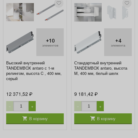
+10
+4
элементов
элемента
Высокий внутренний
Стандартный внутренний
TANDEMBOX antaro с 1-м
TANDEMBOX antaro, высота
релингом, высота C , 400 мм,
M, 400 мм, белый шелк
серый
12 371,52
9 181,42
₽
₽
−
+
−
+
В корзину
В корзину