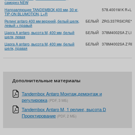
саморез NEW
Направляющие TANDEMBOX 400 мм, 30 кг,
578.4001M K R+L 
TIP-ON BLUMOTION, L+R
Релинг antaro 400 мм верхний, белый шелк,
БЕЛЫЙ
ZRG.337RSICRE*R
левый + правый
Царга A antaro, высота M, 400 мм, белый
БЕЛЫЙ
378M4002SA Z LI 
шелк, левая
Царга A antaro, высота M, 400 мм, белый
БЕЛЫЙ
378M4002SA Z RE
шелк, правая
Дополнительные материалы
Tandembox Antaro Монтаж,демонтаж и
регулировка
(PDF, 3 МБ)
Tandembox Antaro M, 1 релинг, высота D
Проектирование
(PDF, 2 МБ)