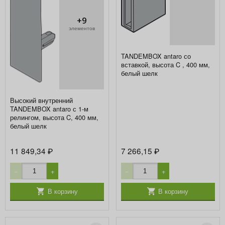
+9
элементов
TANDEMBOX antaro со
вставкой, высота C , 400 мм,
белый шелк
Высокий внутренний
TANDEMBOX antaro с 1-м
релингом, высота C, 400 мм,
белый шелк
11 849,34
7 266,15
₽
₽
−
+
−
+
В корзину
В корзину