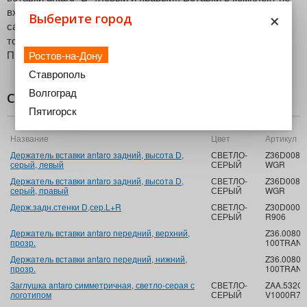
×
входят. Могут быть заказаны отдельно или изготовлены
Выберите город
самостоятельно из любого материала. Размеры вставки:
толщина - 8 мм, высота - 91,5 мм, длина - 417 мм.
Предназначен для ширины корпуса до 1200 мм.
Ростов-на-Дону
Ставрополь
Волгоград
Состав комплекта
Пятигорск
Название
Цвет
Артикул
Держатель вставки antaro задний, высота D,
СВЕТЛО-
Z36D00802
серый, левый
СЕРЫЙ
WGR
Держатель вставки antaro задний, высота D,
СВЕТЛО-
Z36D00802
серый, правый
СЕРЫЙ
WGR
Держ.задн.стенки D,сер.L+R
СВЕТЛО-
Z30D000S
СЕРЫЙ
R906
Держатель вставки antaro передний, верхний,
Z36.00804
прозр.
100TRAN
Держатель вставки antaro передний, нижний,
Z36.00801
прозр.
100TRAN
Заглушка antaro симметричная, светло-серая с
СВЕТЛО-
ZAA.532C
логотипом
СЕРЫЙ
V1000R73