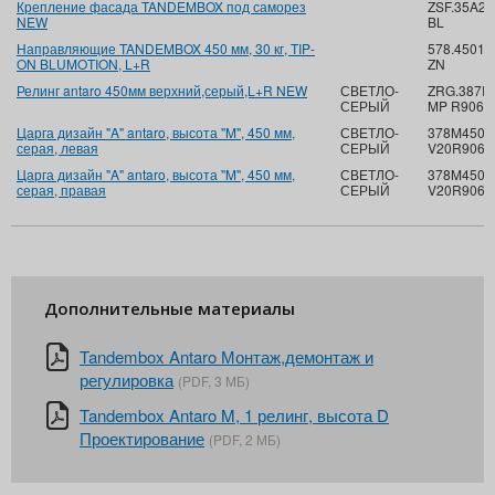
Крепление фасада TANDEMBOX под саморез
ZSF.35A2 
NEW
BL
Направляющие TANDEMBOX 450 мм, 30 кг, TIP-
578.4501M
ON BLUMOTION, L+R
ZN
Релинг antaro 450мм верхний,серый,L+R NEW
СВЕТЛО-
ZRG.387R
СЕРЫЙ
MP R906
Царга дизайн "A" antaro, высота "M", 450 мм,
СВЕТЛО-
378M4502S
серая, левая
СЕРЫЙ
V20R906
Царга дизайн "A" antaro, высота "M", 450 мм,
СВЕТЛО-
378M4502
серая, правая
СЕРЫЙ
V20R906
Дополнительные материалы
Tandembox Antaro Монтаж,демонтаж и
регулировка
(PDF, 3 МБ)
Tandembox Antaro M, 1 релинг, высота D
Проектирование
(PDF, 2 МБ)