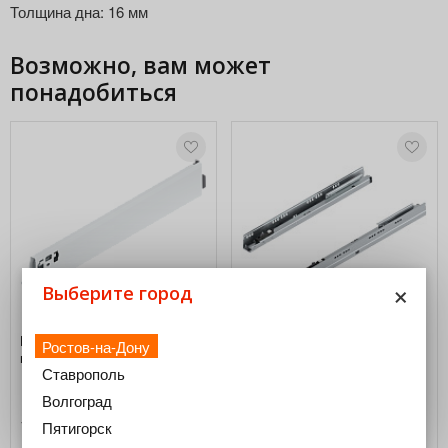
Толщина дна: 16 мм
Возможно, вам может
понадобиться
×
Выберите город
Царга A antaro, высота M, 450
Направляющие TANDEMBOX
Ростов-на-Дону
мм, белый шелк, правая
450 мм, 30 кг, TIP-ON
Ставрополь
BLUMOTION, L+R
Волгоград
1 258,00
2 786,15
Пятигорск
₽
₽