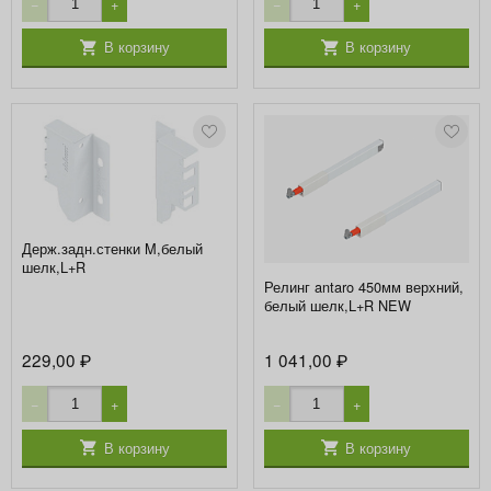
−
+
−
+
В корзину
В корзину
Держ.задн.стенки M,белый
шелк,L+R
Релинг antaro 450мм верхний,
белый шелк,L+R NEW
229,00
1 041,00
₽
₽
−
+
−
+
В корзину
В корзину