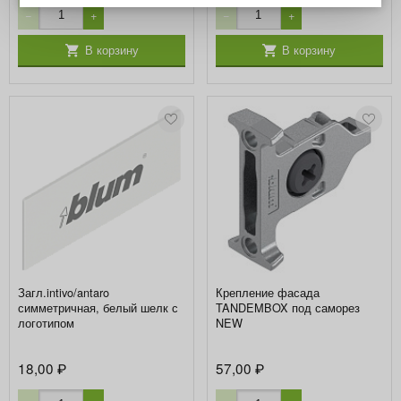
−
+
−
+
В корзину
В корзину
Загл.intivo/antaro
Крепление фасада
симметричная, белый шелк с
TANDEMBOX под саморез
логотипом
NEW
18,00
57,00
₽
₽