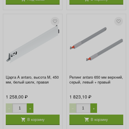
Царга A antaro, высота M, 450
Релинг antaro 650 мм верхний,
мм, белый шелк, правая
серый, левый + правый
1 258,00
1 823,10
₽
₽
−
+
−
+
В корзину
В корзину