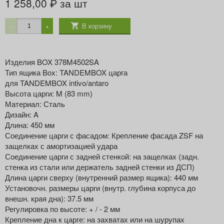
1 258,00
за шт
₽
В корзину
−
+
Изделия BOX 378M4502SA
Тип ящика Box: TANDEMBOX царга
для TANDEMBOX intivo/antaro
Высота царги: M (83 mm)
Материал: Сталь
Дизайн: A
Длина: 450 мм
Соединение царги с фасадом: Крепление фасада ZSF на
защелках с амортизацией удара
Соединение царги с задней стенкой: на защелках (задн.
стенка из стали или держатель задней стенки из ДСП)
Длина царги сверху (внутренний размер ящика): 440 мм
Установочн. размеры царги (внутр. глубина корпуса до
внешн. края дна): 37.5 мм
Регулировка по высоте: + / - 2 мм
Крепление дна к царге: на захватах или на шурупах