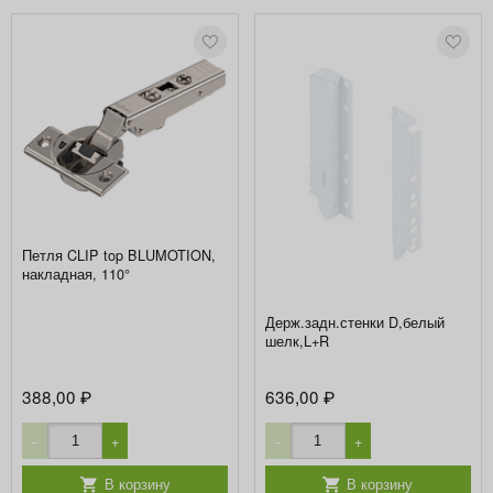
Петля CLIP top BLUMOTION,
накладная, 110°
Держ.задн.стенки D,белый
шелк,L+R
388,00
636,00
₽
₽
−
+
−
+
В корзину
В корзину