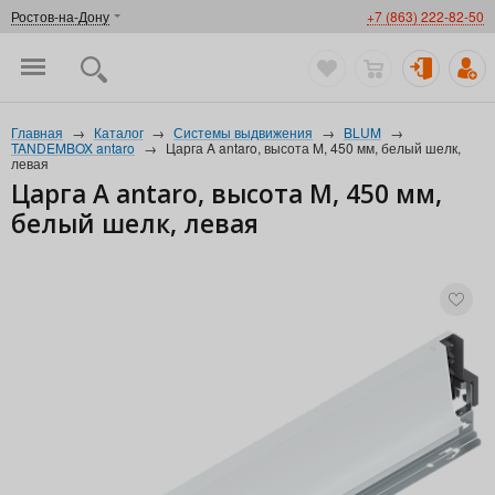
Ростов-на-Дону
+7 (863) 222-82-50
Главная
→
Каталог
→
Системы выдвижения
→
BLUM
→
TANDEMBOX antaro
→
Царга A antaro, высота M, 450 мм, белый шелк,
левая
Царга A antaro, высота M, 450 мм,
белый шелк, левая