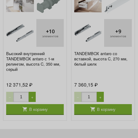
+10
+9
элементов
элементов
Высокий внутренний
TANDEMBOX antaro со
TANDEMBOX antaro с 1-м
вставкой, высота C, 270 мм,
релингом, высота C, 350 мм,
белый шелк
серый
12 371,52
7 360,15
₽
₽
−
+
−
+
В корзину
В корзину