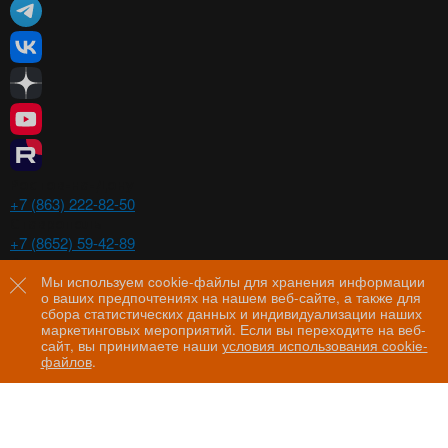
Ростов-на-Дону
+7 (863) 222-82-50
Ставрополь
+7 (8652) 59-42-89
Волгоград
+7 (8442) 29-00-21
Мы используем cookie-файлы для хранения информации
о ваших предпочтениях на нашем веб-сайте, а также для
Пятигорск
сбора статистических данных и индивидуализации наших
+7 (8793) 97-60-44
маркетинговых мероприятий. Если вы переходите на веб-
сайт, вы принимаете наши
условия использования cookie-
файлов
.