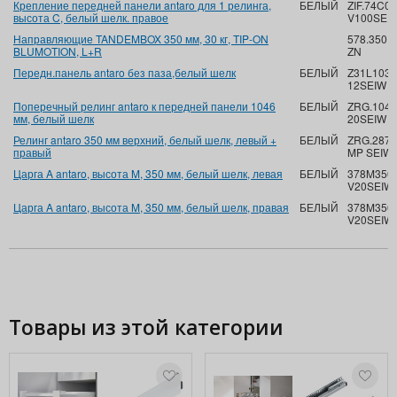
Крепление передней панели antaro для 1 релинга,
БЕЛЫЙ
ZIF.74C0
высота C, белый шелк. правое
V100SEI
Направляющие TANDEMBOX 350 мм, 30 кг, TIP-ON
578.3501
BLUMOTION, L+R
ZN
Передн.панель antaro без паза,белый шелк
БЕЛЫЙ
Z31L103
12SEIW
Поперечный релинг antaro к передней панели 1046
БЕЛЫЙ
ZRG.1046
мм, белый шелк
20SEIW
Релинг antaro 350 мм верхний, белый шелк, левый +
БЕЛЫЙ
ZRG.287
правый
MP SEIW
Царга A antaro, высота M, 350 мм, белый шелк, левая
БЕЛЫЙ
378M3502
V20SEIW
Царга A antaro, высота M, 350 мм, белый шелк, правая
БЕЛЫЙ
378M3502
V20SEIW
Товары из этой категории