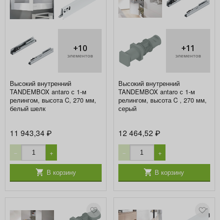
+10
+11
элементов
элементов
Высокий внутренний
Высокий внутренний
TANDEMBOX antaro с 1-м
TANDEMBOX antaro с 1-м
релингом, высота C, 270 мм,
релингом, высота C , 270 мм,
белый шелк
серый
11 943,34
12 464,52
₽
₽
−
+
−
+
В корзину
В корзину