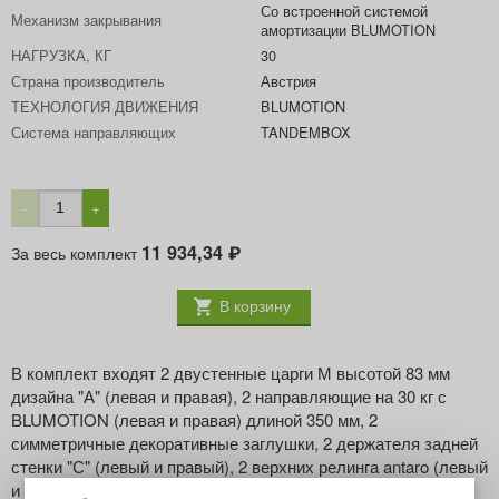
Со встроенной системой
Механизм закрывания
амортизации BLUMOTION
НАГРУЗКА, КГ
30
Страна производитель
Австрия
ТЕХНОЛОГИЯ ДВИЖЕНИЯ
BLUMOTION
Система направляющих
TANDEMBOX
−
+
11 934,34
За весь комплект
₽
В корзину
В комплект входят 2 двустенные царги М высотой 83 мм
дизайна "А" (левая и правая), 2 направляющие на 30 кг с
BLUMOTION (левая и правая) длиной 350 мм, 2
симметричные декоративные заглушки, 2 держателя задней
стенки "С" (левый и правый), 2 верхних релинга antaro (левый
и правый), 2 симметричные головки релинга antaro для