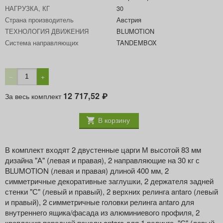
НАГРУЗКА, КГ
30
Страна производитель
Австрия
ТЕХНОЛОГИЯ ДВИЖЕНИЯ
BLUMOTION
Система направляющих
TANDEMBOX
−
+
12 717,52
За весь комплект
₽
В корзину
В комплект входят 2 двустенные царги М высотой 83 мм
дизайна "А" (левая и правая), 2 направляющие на 30 кг с
BLUMOTION (левая и правая) длиной 400 мм, 2
симметричные декоративные заглушки, 2 держателя задней
стенки "С" (левый и правый), 2 верхних релинга antaro (левый
и правый), 2 симметричные головки релинга antaro для
внутреннего ящика/фасада из алюминиевого профиля, 2
крепления передней панели antaro для 1 релинга, "С" (левый