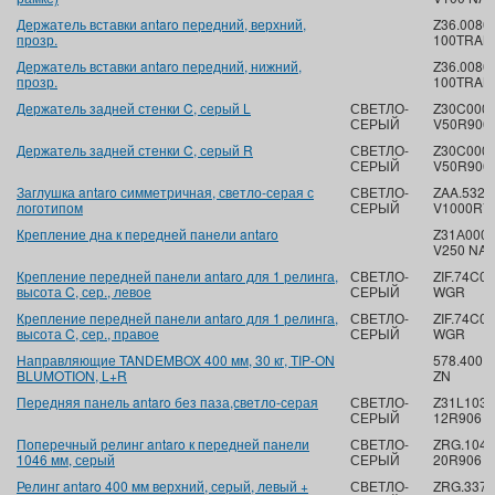
Держатель вставки antaro передний, верхний,
Z36.0080
прозр.
100TRAN
Держатель вставки antaro передний, нижний,
Z36.0080
прозр.
100TRAN
Держатель задней стенки C, серый L
СВЕТЛО-
Z30C000S
СЕРЫЙ
V50R906
Держатель задней стенки C, серый R
СВЕТЛО-
Z30C000S
СЕРЫЙ
V50R906
Заглушка antaro симметричная, светло-серая с
СВЕТЛО-
ZAA.532
логотипом
СЕРЫЙ
V1000R7
Крепление дна к передней панели antaro
Z31А0008
V250 NA
Крепление передней панели antaro для 1 релинга,
СВЕТЛО-
ZIF.74C0
высота C, сер., левое
СЕРЫЙ
WGR
Крепление передней панели antaro для 1 релинга,
СВЕТЛО-
ZIF.74C0
высота C, сер., правое
СЕРЫЙ
WGR
Направляющие TANDEMBOX 400 мм, 30 кг, TIP-ON
578.4001
BLUMOTION, L+R
ZN
Передняя панель antaro без паза,светло-серая
СВЕТЛО-
Z31L103
СЕРЫЙ
12R906
Поперечный релинг antaro к передней панели
СВЕТЛО-
ZRG.1046
1046 мм, серый
СЕРЫЙ
20R906
Релинг antaro 400 мм верхний, серый, левый +
СВЕТЛО-
ZRG.337