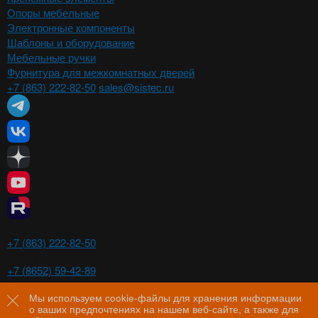
Опоры мебельные
Электронные компоненты
Шаблоны и оборудование
Мебельные ручки
Фурнитура для межкомнатных дверей
+7 (863) 222-82-50
sales@sistec.ru
Ростов-на-Дону
+7 (863) 222-82-50
Ставрополь
+7 (8652) 59-42-89
Волгоград
+7 (8442) 29-00-21
Мы используем cookie-файлы для хранения информации
о ваших предпочтениях на нашем веб-сайте, а также для
Пятигорск