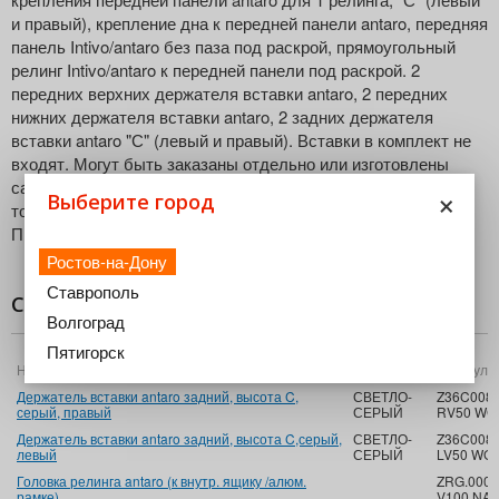
и правый), крепление дна к передней панели antaro, передняя
панель Intivo/antaro без паза под раскрой, прямоугольный
релинг Intivo/antaro к передней панели под раскрой. 2
передних верхних держателя вставки antaro, 2 передних
нижних держателя вставки antaro, 2 задних держателя
вставки antaro "С" (левый и правый). Вставки в комплект не
входят. Могут быть заказаны отдельно или изготовлены
самостоятельно из любого материала. Размеры вставки:
×
Выберите город
толщина - 8 мм, высота - 59,5 мм, длина - 367 мм.
Предназначен для ширины корпуса до 1200 мм.
Ростов-на-Дону
Ставрополь
Состав комплекта
Волгоград
Пятигорск
Название
Цвет
Артикул
Держатель вставки antaro задний, высота C,
СВЕТЛО-
Z36C0080
серый, правый
СЕРЫЙ
RV50 WG
Держатель вставки antaro задний, высота C,серый,
СВЕТЛО-
Z36C0080
левый
СЕРЫЙ
LV50 WG
Головка релинга antaro (к внутр. ящику /алюм.
ZRG.000R
рамке)
V100 NA