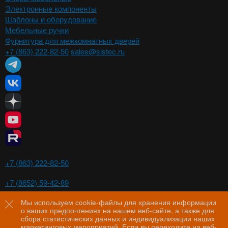
Электронные компоненты
Шаблоны и оборудование
Мебельные ручки
Фурнитура для межкомнатных дверей
+7 (863) 222-82-50
sales@sistec.ru
Ростов-на-Дону
+7 (863) 222-82-50
Ставрополь
+7 (8652) 59-42-89
Волгоград
+7 (8442) 29-00-21
Мы используем cookie-файлы для хранения информации
о ваших предпочтениях на нашем веб-сайте, а также для
Пятигорск
сбора статистических данных и индивидуализации наших
+7 (8793) 97-60-44
маркетинговых мероприятий. Если вы переходите на веб-