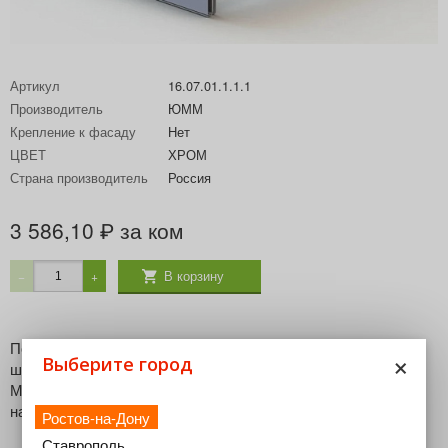
Артикул
16.07.01.1.1.1
Производитель
ЮММ
Крепление к фасаду
Нет
ЦВЕТ
ХРОМ
Страна производитель
Россия
3 586,10
за ком
₽
В корзину
−
+
Полка выдвижная для брюк на горизонтальной рамке для
×
Выберите город
шкафов. Вид: горизонтальная, телескопическая рамка.
Материал: алюминиевая. Поставляется только с
направляющими. Тип выдвижения: полное Доводчик: нет
Ростов-на-Дону
Ставрополь