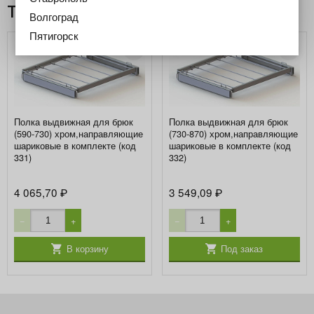
Товары из этой категории
Волгоград
Пятигорск
Полка выдвижная для брюк
Полка выдвижная для брюк
(590-730) хром,направляющие
(730-870) хром,направляющие
шариковые в комплекте (код
шариковые в комплекте (код
331)
332)
4 065,70
3 549,09
₽
₽
−
+
−
+
В корзину
Под заказ