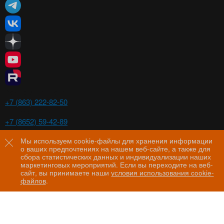
Ростов-на-Дону
+7 (863) 222-82-50
Ставрополь
+7 (8652) 59-42-89
Волгоград
+7 (8442) 29-00-21
Мы используем cookie-файлы для хранения информации
о ваших предпочтениях на нашем веб-сайте, а также для
Пятигорск
сбора статистических данных и индивидуализации наших
+7 (8793) 97-60-44
маркетинговых мероприятий. Если вы переходите на веб-
сайт, вы принимаете наши
условия использования cookie-
файлов
.