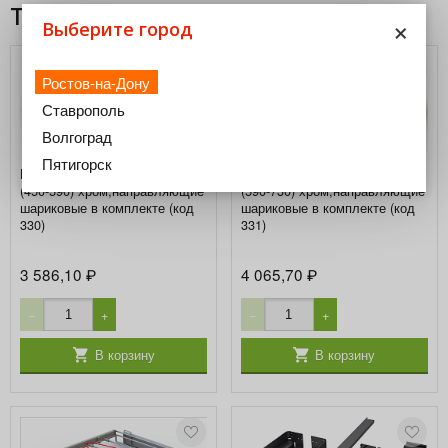
Товары из этой категории
×
Выберите город
Ростов-на-Дону
Ставрополь
Волгоград
Пятигорск
Полка выдвижная для брюк
Полка выдвижная для брюк
(450-590) хром,направляющие
(590-730) хром,направляющие
шариковые в комплекте (код
шариковые в комплекте (код
330)
331)
3 586,10
4 065,70
₽
₽
−
+
−
+
В корзину
В корзину