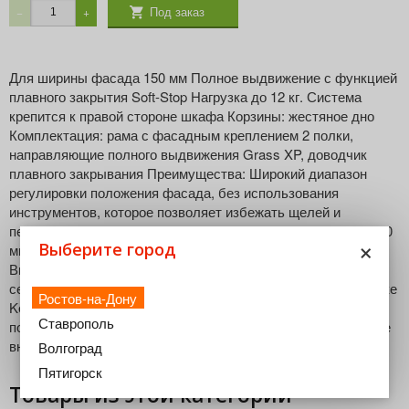
Под заказ
−
+
Для ширины фасада 150 мм Полное выдвижение с функцией
плавного закрытия Soft-Stop Нагрузка до 12 кг. Система
крепится к правой стороне шкафа Корзины: жестяное дно
Комплектация: рама с фасадным креплением 2 полки,
направляющие полного выдвижения Grass XP, доводчик
плавного закрывания Преимущества: Широкий диапазон
регулировки положения фасада, без использования
инструментов, которое позволяет избежать щелей и
перекосов (3D регулировка). Механизмы - Бутылочницы 150
×
Выберите город
мм эффективно задействуют узкие ниши вашей кухни
Высокое качество, подтверждено международными
сертификатами. Полный производственный цикл на фабрике
Ростов-на-Дону
Kessebohmer GmbH, Bad Essen, Germany. Устойчивость
Ставрополь
поверхности к повреждениям Максимальное использование
внутреннего пространства.
Волгоград
Пятигорск
Товары из этой категории