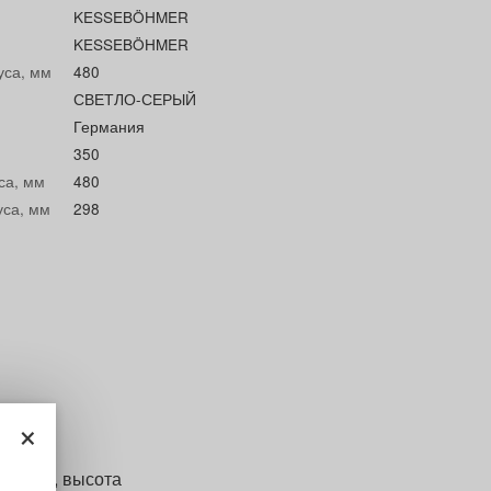
KESSEBÖHMER
KESSEBÖHMER
уса, мм
480
СВЕТЛО-СЕРЫЙ
Германия
350
са, мм
480
уса, мм
298
×
468 мм, высота