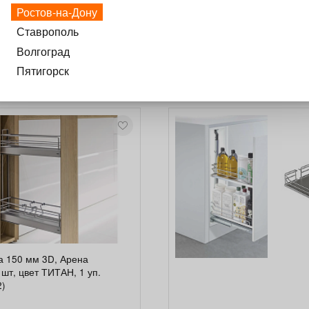
 и кислотам. Механизм оснащен системой Софт Стоп, обес
Ростов-на-Дону
а верхняя передвигается в стороны. Направляющие крепятс
Ставрополь
о 12 кг
Волгоград
Пятигорск
а 150 мм 3D, Арена
шт, цвет ТИТАН, 1 уп.
2)