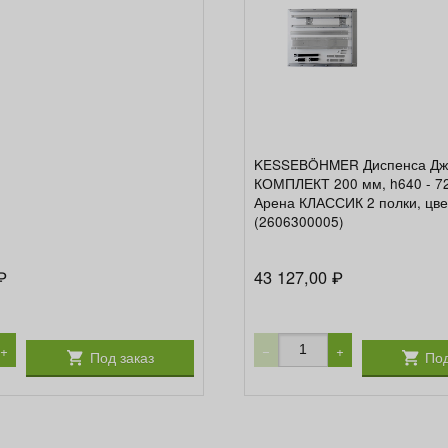
KESSEBÖHMER Диспенса Дж
КОМПЛЕКТ 200 мм, h640 - 7
Арена КЛАССИК 2 полки, цв
(2606300005)
43 127,00
₽
₽
+
−
+
Под заказ
Под