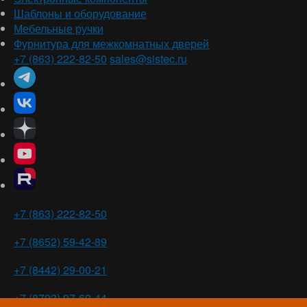
Шаблоны и оборудование
Мебельные ручки
Фурнитура для межкомнатных дверей
+7 (863) 222-82-50
sales@sistec.ru
Ростов-на-Дону
+7 (863) 222-82-50
Ставрополь
+7 (8652) 59-42-89
Волгоград
+7 (8442) 29-00-21
Пятигорск
+7 (8793) 97-60-44