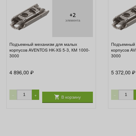
+2
элемента
Подъемный механизм для малых
Подъемный 
корпусов AVENTOS HK-XS 5-3, КМ 1000-
корпусов AV
3000
3000
4 896,00
5 372,00
₽
₽
−
+
−
В корзину