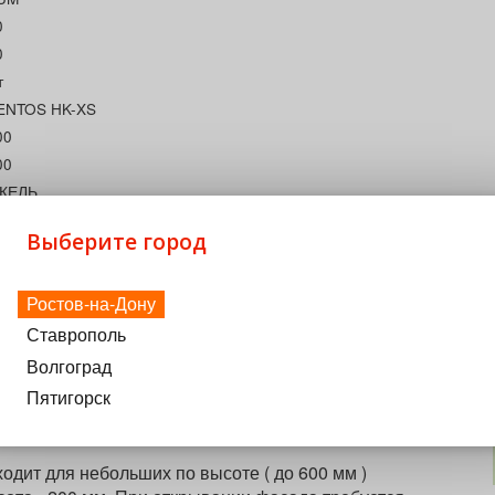
0
0
т
ENTOS HK-XS
00
00
КЕЛЬ
я деревянных фасадов и широких алюминиевых рамок
Выберите город
00
0
Ростов-на-Дону
 встроенной системой амортизации BLUMOTION
стрия
Ставрополь
UMOTION
Волгоград
ВОРОТНЫЙ
Пятигорск
ит для небольших по высоте ( до 600 мм )