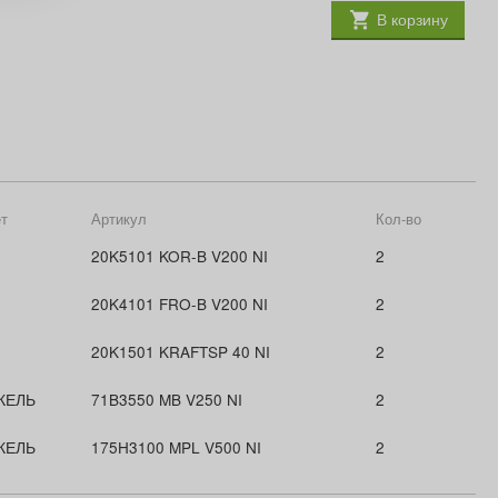
В корзину
т
Артикул
Кол-во
20K5101 KOR-B V200 NI
2
20K4101 FRO-B V200 NI
2
20K1501 KRAFTSP 40 NI
2
КЕЛЬ
71B3550 MB V250 NI
2
КЕЛЬ
175H3100 MPL V500 NI
2