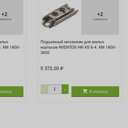
+2
+2
лемента
элемента
алых
Подъемный механизм для малых
, КМ 1600-
корпусов AVENTOS HK-XS 6-4, КМ 1600-
3600
5 372,00
₽
−
+
орзину
В корзину