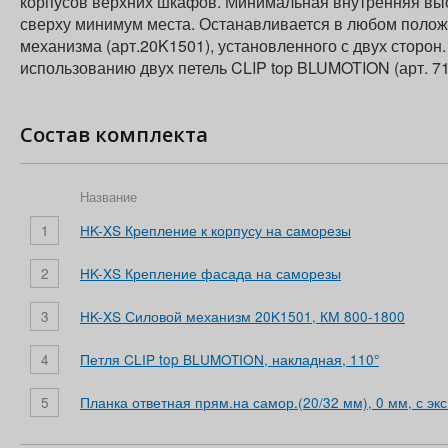
корпусов верхних шкафов. Минимальная внутренняя выс
сверху минимум места. Останавливается в любом полож
механизма (арт.20K1501), установленного с двух сторон
использованию двух петель CLIP top BLUMOTION (арт. 7
Состав комплекта
Название
1
HK-XS Крепление к корпусу на саморезы
2
HK-XS Крепление фасада на саморезы
3
HK-XS Силовой механизм 20K1501, КМ 800-1800
4
Петля CLIP top BLUMOTION, накладная, 110°
5
Планка ответная прям.на самор.(20/32 мм), 0 мм, с эк