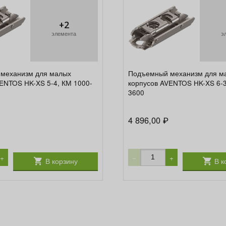
+2
элемента
э
механизм для малых
Подъемный механизм для м
ENTOS HK-XS 5-4, КМ 1000-
корпусов AVENTOS HK-XS 6-3
3600
4 896,00
₽
+
−
+
В корзину
В к