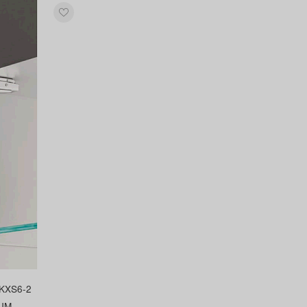
KXS6-2
UM