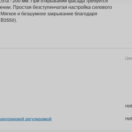
ота - 200 мм. При открывании фасада требуется
ении. Простая безступенчатая настройка силового
. Мягкое и безшумное закрывание благодаря
1B3550).
Цве
НИ
сцентриковой регулировкой
НИ