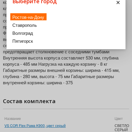
×
Выберите город
корзин Механизм, состоящий из четырех навесных сеток
классик, позволяет рационально использовать внутреннее
пространство шкафа, обеспечивая комфортный доступ к
Ростов-на-Дону
содержимому Идеально подходит для задействования
Ставрополь
пространства мертвых зон Удобная регулировка фасада
Волгоград
Фиксирующие клипсы позволяют индивидуально настроить
высоту корзин и исключают возможность опрокидывания
Пятигорск
сеток Встроенный ограничитель угла открывания
предотвращает столкновение с соседними тумбами
Внутренняя высота корпуса составляет 530 мм, глубина
корпуса - 485 мм Нагрузка на каждую корзину - 8 кг
Габаритные размеры внешней корзины: ширина - 415 мм,
глубина - 280 мм, высота - 75 мм Габаритные размеры
внутренней корзины: ширина - 375
Состав комплекта
Название
Цвет
VS COR Flex Рама K900, цвет серый
СВЕТЛО-
СЕРЫЙ