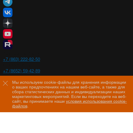
Ростов-на-Дону
+7 (863) 222-82-50
Ставрополь
+7 (8652) 59-42-89
Волгоград
+7 (8442) 29-00-21
Мы используем cookie-файлы для хранения информации
о ваших предпочтениях на нашем веб-сайте, а также для
Пятигорск
сбора статистических данных и индивидуализации наших
+7 (8793) 97-60-44
маркетинговых мероприятий. Если вы переходите на веб-
сайт, вы принимаете наши
условия использования cookie-
файлов
.