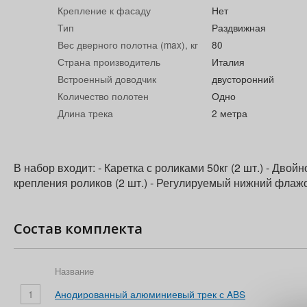
Крепление к фасаду
Нет
Тип
Раздвижная
Вес дверного полотна (max), кг
80
Страна производитель
Италия
Встроенный доводчик
двусторонний
Количество полотен
Одно
Длина трека
2 метра
В набор входит: - Каретка с роликами 50кг (2 шт.) - Двой
крепления роликов (2 шт.) - Регулируемый нижний флажок
Состав комплекта
Название
1
Анодированный алюминиевый трек с ABS