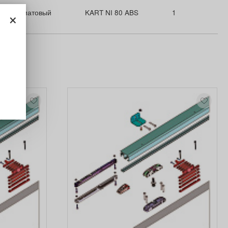
×
никель матовый
KART NI 80 ABS
1