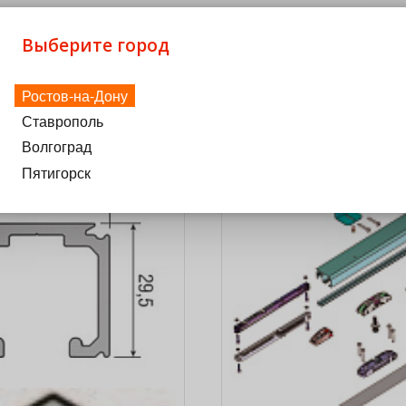
каретки в цвете матовый никель
Выберите город
Ростов-на-Дону
Ставрополь
Волгоград
Пятигорск