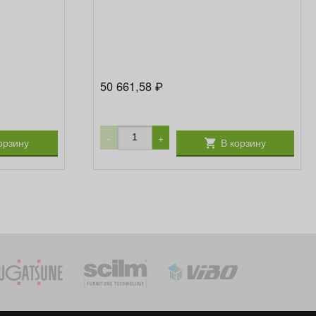
50 661,58
₽
−
+
орзину
В корзину