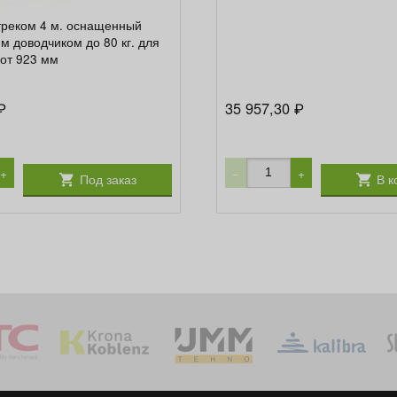
треком 4 м. оснащенный
м доводчиком до 80 кг. для
 от 923 мм
35 957,30
₽
₽
+
−
+
Под заказ
В к