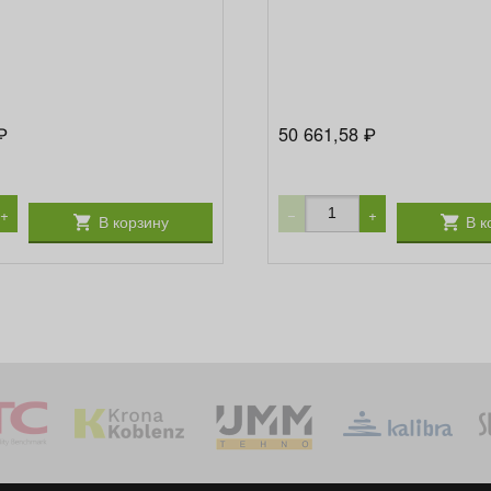
50 661,58
₽
₽
+
−
+
В корзину
В к