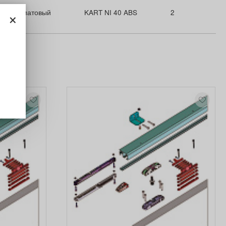
×
никель матовый
KART NI 40 ABS
2