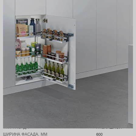
Артикул
2376480005
Производитель
KESSEBÖHMER
ГРУППА ТОВАРОВ
Тандем II
Минимальная внутренняя глубина корпуса, мм
500
ЦВЕТ
СВЕТЛО-СЕРЫЙ
Страна производитель
Германия
ТИП ФАСАДА
РАСПАШНОЙ
ШИРИНА ФАСАДА, ММ
600