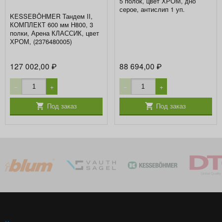
5 полок, цвет ХРОМ, дно
серое, антислип 1 уп.
KESSEBÖHMER Тандем II,
КОМПЛЕКТ 600 мм Н800, 3
полки, Арена КЛАССИК, цвет
ХРОМ, (2376480005)
127 002,00
88 694,00
₽
₽
−
+
−
+
Под заказ
Под заказ