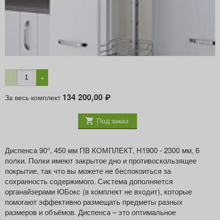
ШИРИНА ФАСАДА, ММ
450
Минимальная внутренняя высота корпуса, мм
1900
Минимальная внутренняя ширина корпуса, мм
412
Принадлежность
Dicpensa 90°
−
+
134 200,00
За весь комплект
₽
Под заказ
Диспенса 90°, 450 мм ПВ КОМПЛЕКТ, H1900 - 2300 мм, 6
полки. Полки имеют закрытое дно и противоскользящее
покрытие, так что вы можете не беспокоиться за
сохранность содержимого. Система дополняется
органайзерами ЮБокс (в комплект не входит), которые
помогают эффективно размещать предметы разных
размеров и объёмов. Диспенса – это оптимальное