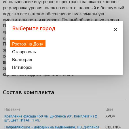
использование внутреннего пространства шкафа-колонны:
регулировка уровня полок по высоте, плавный и бесшумный
ход, это все в целом обеспечивает максимальную
вместительность и комфорт. Полный обзор с двух сторон.
×
Плавное открывание и закрывание обеспечивается за счет
Выберите город
продуманной системы демпферов и
доводчиков.Направляющие нового поколения СофтСтоп
Ростов-на-Дону
Плюс обеспечивают плавную доводку механизма при
закрытие Внутренняя высота каркаса при этом должна
Ставрополь
составлять 1900-2300мм Надежный и прочный механизм
Волгоград
выдерживает вес до 120кг.При этом даже при полной
Пятигорск
загрузке выдвигается легко. Во избежание опрокидывания
каркас необходимо крепить к стене
Состав комплекта
Название
Цвет
Крепление фасада 450 мм, Диспенса 90°, Комплект из 2
ХРОМ
шт, цвет ТИТАН, 1 уп.
Направляющие + доводчик на выдвижение, ПВ, Диспенса
СВЕТЛО-