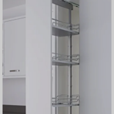
Артикул
2600780005
Производитель
KESSEBÖHMER
ГРУППА ТОВАРОВ
Диспенса
Минимальная внутренняя глубина корпуса, мм
500
ЦВЕТ
СВЕТЛО-СЕРЫЙ
Страна производитель
Германия
ТИП ФАСАДА
ВЫДВИЖНОЙ