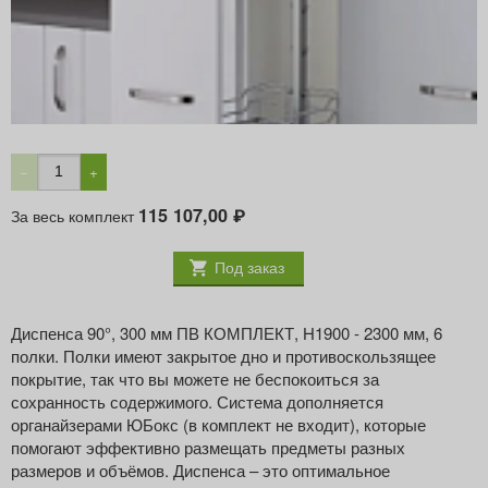
ШИРИНА ФАСАДА, ММ
300
Минимальная внутренняя высота корпуса, мм
1900
Минимальная внутренняя ширина корпуса, мм
262
Принадлежность
Dicpensa 90°
−
+
115 107,00
За весь комплект
₽
Под заказ
Диспенса 90°, 300 мм ПВ КОМПЛЕКТ, H1900 - 2300 мм, 6
полки. Полки имеют закрытое дно и противоскользящее
покрытие, так что вы можете не беспокоиться за
сохранность содержимого. Система дополняется
органайзерами ЮБокс (в комплект не входит), которые
помогают эффективно размещать предметы разных
размеров и объёмов. Диспенса – это оптимальное