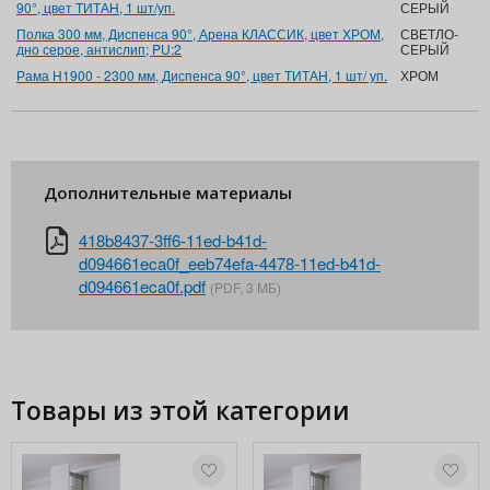
90°, цвет ТИТАН, 1 шт/уп.
СЕРЫЙ
Полка 300 мм, Диспенса 90°, Арена КЛАССИК, цвет ХРОМ,
СВЕТЛО-
дно серое, антислип; PU:2
СЕРЫЙ
Рама Н1900 - 2300 мм, Диспенса 90°, цвет ТИТАН, 1 шт/ уп.
ХРОМ
Дополнительные материалы
418b8437-3ff6-11ed-b41d-
d094661eca0f_eeb74efa-4478-11ed-b41d-
d094661eca0f.pdf
(PDF, 3 МБ)
Товары из этой категории