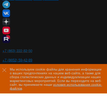
Ростов-на-Дону
+7 (863) 222-82-50
Ставрополь
+7 (8652) 59-42-89
Волгоград
+7 (8442) 29-00-21
Мы используем cookie-файлы для хранения информации
о ваших предпочтениях на нашем веб-сайте, а также для
Пятигорск
сбора статистических данных и индивидуализации наших
+7 (8793) 97-60-44
маркетинговых мероприятий. Если вы переходите на веб-
сайт, вы принимаете наши
условия использования cookie-
файлов
.