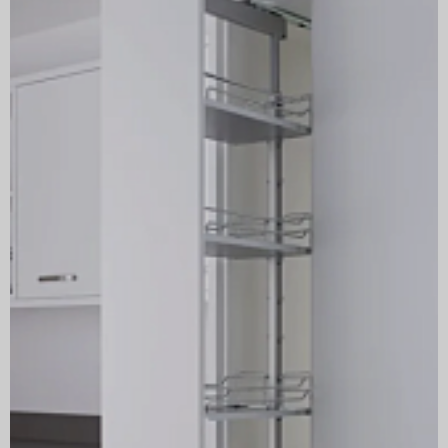
Артикул
2600760005
Производитель
KESSEBÖHMER
ГРУППА ТОВАРОВ
Диспенса
Минимальная внутренняя глубина корпуса, мм
500
ЦВЕТ
СВЕТЛО-СЕРЫЙ
Страна производитель
Германия
ТИП ФАСАДА
ВЫДВИЖНОЙ