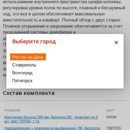
использование внутреннего пространства шкафа-колонны:
регулировка уровня полок по высоте, плавный и бесшумный
ход, это все в целом обеспечивает максимальную
вместительность и комфорт. Полный обзор с двух сторон.
Плавное открывание и закрывание обеспечивается за счет
продуманной системы демпферов и
доводчиков.Направляющие нового поколения СофтСтоп
×
Выберите город
Плюс обеспечивают плавную доводку механизма при
закрытие Внутренняя высота каркаса при этом должна
составлять 1900-2300мм Надежный и прочный механизм
Ростов-на-Дону
выдерживает вес до 120кг.При этом даже при полной
Ставрополь
загрузке выдвигается легко. Во избежание опрокидывания
Волгоград
каркас необходимо крепить к стене
Пятигорск
Состав комплекта
Название
Цвет
Крепление фасада 300 мм, Диспенса 90°, Комплект из 2
ХРОМ
шт, цвет ТИТАН, 1 уп.
Направляющие + доводчик на выдвижение, ПВ, Диспенса
СВЕТЛО-