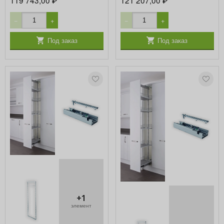
119 743,00
121 207,00
₽
₽
−
+
−
+
Под заказ
Под заказ
+1
элемент