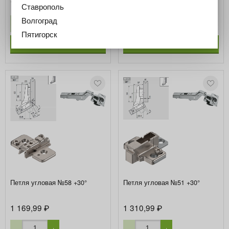
1 100,00
1 234,99
₽
₽
Ставрополь
Волгоград
−
+
−
+
Пятигорск
В корзину
В корзину
Петля угловая №58 +30°
Петля угловая №51 +30°
1 169,99
1 310,99
₽
₽
−
+
−
+