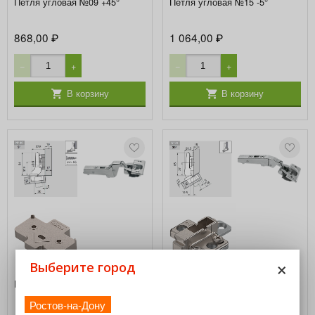
Петля угловая №09 +45°
Петля угловая №15 -5°
868,00
1 064,00
₽
₽
−
+
−
+
В корзину
В корзину
×
Выберите город
Петля угловая №46 +5°
Петля угловая №41 +30°
Ростов-на-Дону