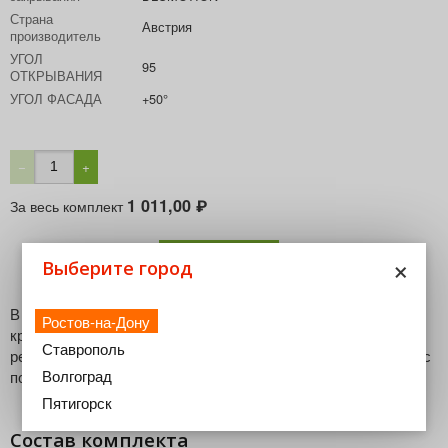
Страна
Австрия
производитель
УГОЛ
95
ОТКРЫВАНИЯ
УГОЛ ФАСАДА
+50°
−
+
1 011,00
За весь комплект
₽
В корзину
×
Выберите город
В комплект входят петля CLIP top BLUMOTION,
Ростов-на-Дону
крестообразная ответная планка CLIP с подъемом 0 мм и
Ставрополь
регулировкой эксцентриком, подкладка клинообразная +5° с
Волгоград
подъемом 6 мм
Пятигорск
Состав комплекта