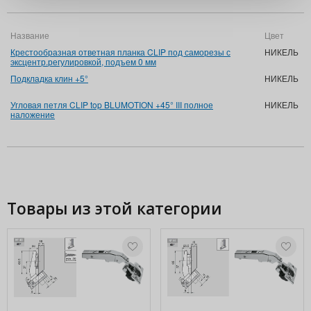
Название
Цвет
А
Крестообразная ответная планка CLIP под саморезы с
НИКЕЛЬ
1
эксцентр.регулировкой, подъем 0 мм
M
Подкладка клин +5°
НИКЕЛЬ
1
D
Угловая петля CLIP top BLUMOTION +45° III полное
НИКЕЛЬ
7
наложение
M
N
Товары из этой категории