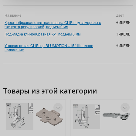
Название
Цвет
А
Крестообразная ответная планка CLIP под саморезы с
НИКЕЛЬ
1
эксцентр.регулировкой, подъем 0 мм
M
Подкладка клинообразная -5°, подъем 6 мм
НИКЕЛЬ
1
D
Угловая петля CLIP top BLUMOTION +15° III полное
НИКЕЛЬ
7
наложение
M
N
Товары из этой категории