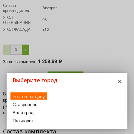
Страна
Австрия
производитель
УГОЛ
95
ОТКРЫВАНИЯ
УГОЛ ФАСАДА
+10°
−
+
1 259,99
За весь комплект
₽
В корзину
×
Выберите город
В комплект входят петля CLIP top BLUMOTION,
Ростов-на-Дону
крестообразная ответная планка CLIP с подъемом 0 мм и
Ставрополь
регулировкой эксцентриком, подкладка клинообразная -5° с
Волгоград
подъемом 6 мм
Пятигорск
Состав комплекта