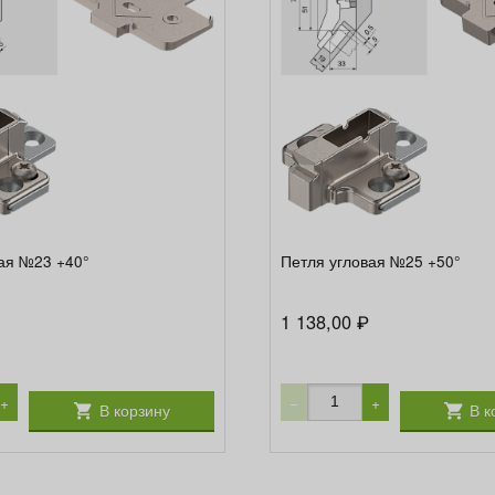
ая №23 +40°
Петля угловая №25 +50°
1 138,00
₽
+
−
+
В корзину
В к