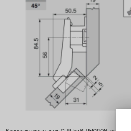
В комплект входят петля CLIP top BLUMOTION, крестооб