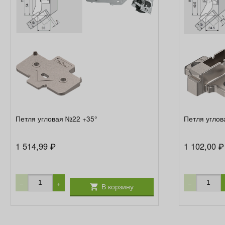
Петля угловая №22 +35°
Петля углов
1 514,99
1 102,00
₽
₽
−
+
−
В корзину