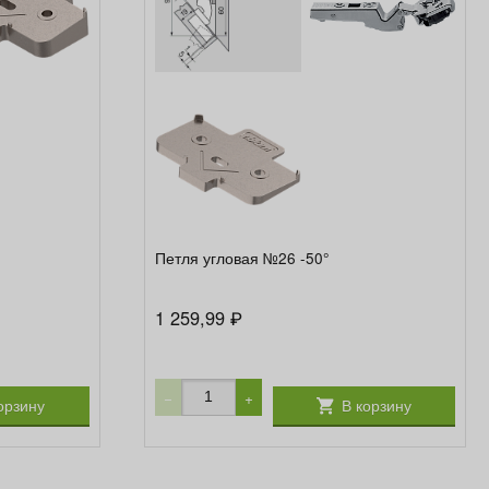
Петля угловая №26 -50°
1 259,99
₽
−
+
орзину
В корзину