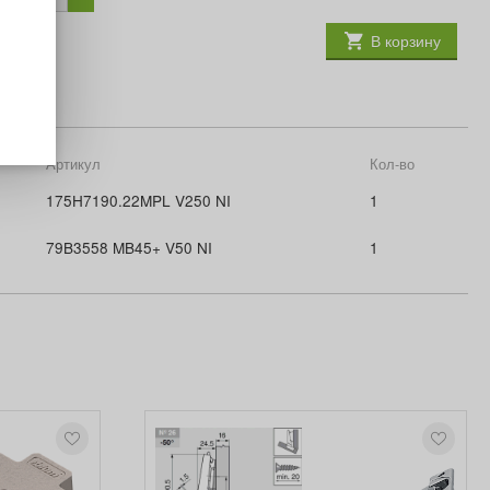
В корзину
Артикул
Кол-во
175H7190.22MPL V250 NI
1
79B3558 MB45+ V50 NI
1