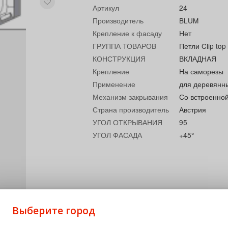
Артикул
24
Производитель
BLUM
Крепление к фасаду
Нет
ГРУППА ТОВАРОВ
Петли Clip to
КОНСТРУКЦИЯ
ВКЛАДНАЯ
Крепление
На саморезы
Применение
для деревянн
Механизм закрывания
Со встроенно
Страна производитель
Австрия
УГОЛ ОТКРЫВАНИЯ
95
УГОЛ ФАСАДА
+45°
Выберите город
разная ответная планка CLIP с подъемом 18 мм и