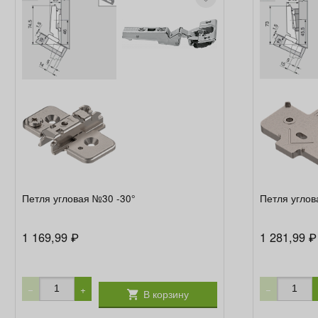
Петля угловая №30 -30°
Петля углов
1 169,99
1 281,99
₽
₽
−
+
−
В корзину