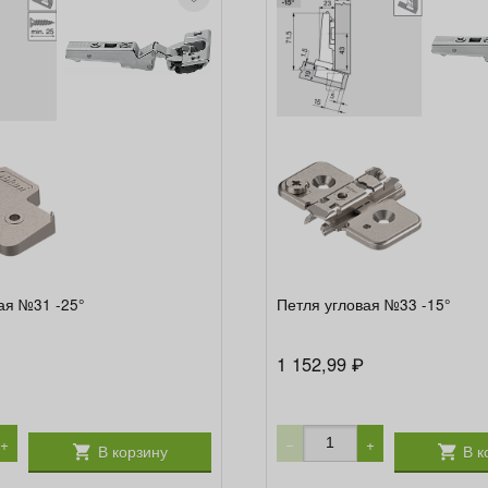
ая №31 -25°
Петля угловая №33 -15°
1 152,99
₽
+
−
+
В корзину
В к