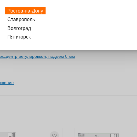
5° с подъемом 6 мм
Ростов-на-Дону
Ставрополь
Волгоград
Пятигорск
эксцентр.регулировкой, подъем 0 мм
ложение