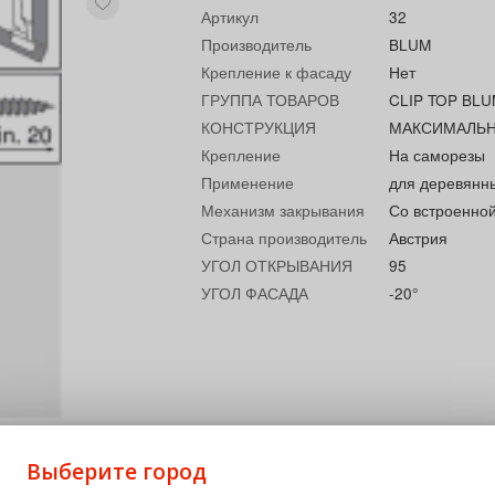
Артикул
32
Производитель
BLUM
Крепление к фасаду
Нет
ГРУППА ТОВАРОВ
CLIP TOP BL
КОНСТРУКЦИЯ
МАКСИМАЛЬ
Крепление
На саморезы
Применение
для деревянн
Механизм закрывания
Со встроенно
Страна производитель
Австрия
УГОЛ ОТКРЫВАНИЯ
95
УГОЛ ФАСАДА
-20°
Выберите город
разная ответная планка CLIP с подъемом 0 мм и