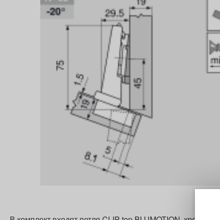
В комплект входят петля CLIP top BLUMOTION, крестооб