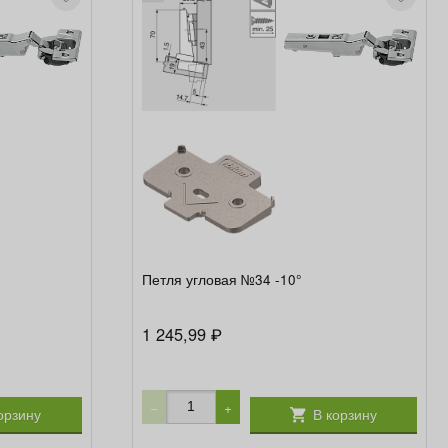
Петля угловая №34 -10°
1 245,99
₽
−
+
орзину
В корзину