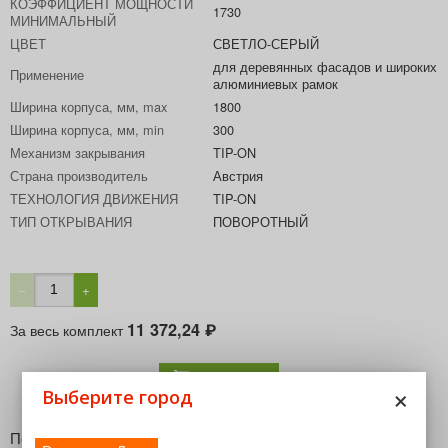
КОЭФФИЦИЕНТ МОЩНОСТИ
1730
МИНИМАЛЬНЫЙ
ЦВЕТ
СВЕТЛО-СЕРЫЙ
для деревянных фасадов и широких
Применение
алюминиевых рамок
Ширина корпуса, мм, max
1800
Ширина корпуса, мм, min
300
Механизм закрывания
TIP-ON
Страна производитель
Австрия
ТЕХНОЛОГИЯ ДВИЖЕНИЯ
TIP-ON
ТИП ОТКРЫВАНИЯ
ПОВОРОТНЫЙ
−
+
11 372,24
За весь комплект
₽
В корзину
×
Выберите город
Поворотный подъемник AVENTOS HK. Идеально подходит