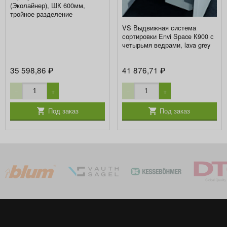
(Эколайнер), ШК 600мм,
тройное разделение
VS Выдвижная система
сортировки Envi Space К900 с
четырьмя ведрами, lava grey
35 598,86
41 876,71
₽
₽
−
+
−
+
Под заказ
Под заказ