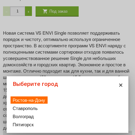
Под заказ
−
+
Новая система VS ENVI Single позволяет поддерживать
порядок и чистоту, оптимально используя ограниченное
пространство. В ассортименте программ VS ENVI наряду с
полноценными системами сортировки отходов появилось
усовершенствованное решение Single для небольших
домохозяйств и городских квартир. Экономное и простое в
монтаже. Отлично подходит как для кухни, так и для ванной
ширина корпуса: 450 мм вариант 15,5 л. монтажная глубина:
×
мин. 280 мм. монтажная высота: мин. 450 мм. объем ведра:
Выберите город
15,5 л. двусторонний монтаж простой монтаж возможность
дооснащения в любое время углубление в крышке для
Ростов-на-Дону
хранения мусорных пакетов крышка автоматически
Ставрополь
откидывается при открывании фасада (дверцы) система
совместима со всеми стандартными демпфирующими
Волгоград
шарнирами емкость, крышка и крепление легко снимаются
Пятигорск
для очистки и промывки