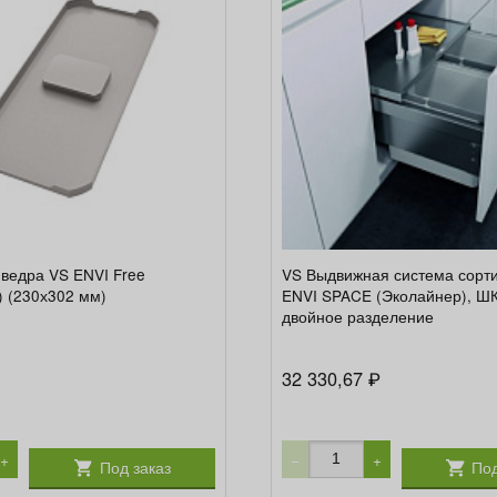
ведра VS ENVI Free
VS Выдвижная система сорт
 (230х302 мм)
ENVI SPACE (Эколайнер), ШК
двойное разделение
32 330,67
₽
+
−
+
Под заказ
Под