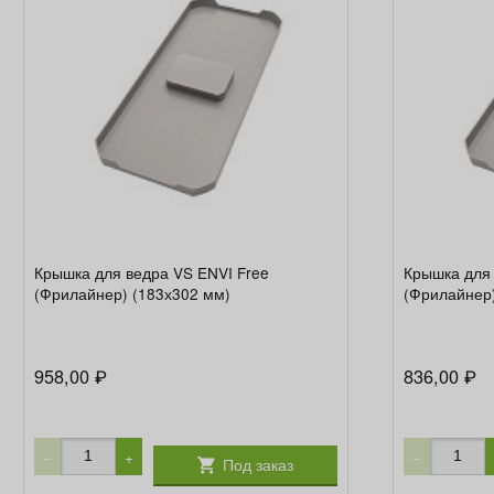
Крышка для ведра VS ENVI Free
Крышка для 
(Фрилайнер) (183х302 мм)
(Фрилайнер)
958,00
836,00
₽
₽
−
+
−
Под заказ