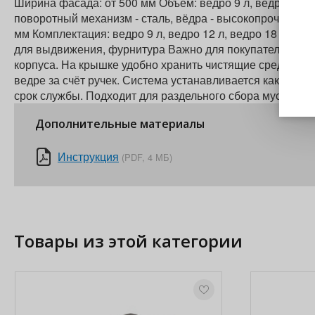
Ширина фасада: от 500 мм Объем: ведро 9 л, ведро 12 л и
поворотный механизм - сталь, вёдра - высокопрочный пл
мм Комплектация: ведро 9 л, ведро 12 л, ведро 18 л, об
для выдвижения, фурнитура Важно для покупателя: При
корпуса. На крышке удобно хранить чистящие средства 
ведре за счёт ручек. Система устанавливается как в пря
срок службы. Подходит для раздельного сбора мусора.
Дополнительные материалы
Инструкция
(PDF, 4 МБ)
Товары из этой категории