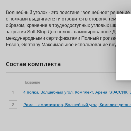
Волшебный уголок - это поистине "волшебное" решени
с полками выдвигается и отводится в сторону, тем самы
образом, хранение в труднодоступных угловых шкафах 
закрытия Soft-Stop Дно полок - ламинированное ДСП с п
международными сертификатами Полный производствен
Essen, Germany Максимальное использование внутренне
Состав комплекта
Название
1
4 полки, Волшебный угол, Комплект, Арена КЛАССИК, ц
2
Рама + амортизатор, Волшебный угол, Комплект устано