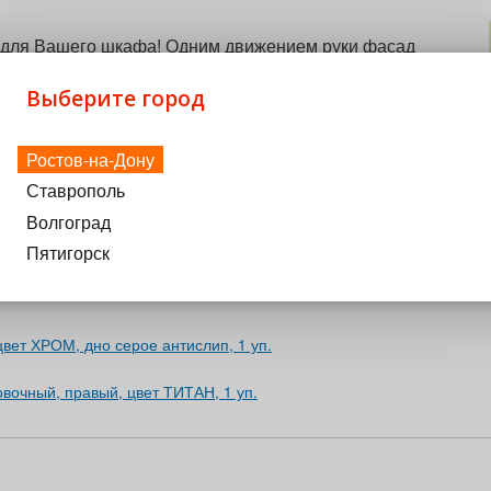
е для Вашего шкафа! Одним движением руки фасад
м даёт полный доступ к внутренним полкам. Таким
становится комфортным. Система плавного
Выберите город
окрытием Anti Slip Высокое качество, подтверждено
ный цикл на фабрике Kessebohmer GmbH, Bad
Ростов-на-Дону
го пространства
Ставрополь
Волгоград
Пятигорск
вет ХРОМ, дно серое антислип, 1 уп.
вочный, правый, цвет ТИТАН, 1 уп.