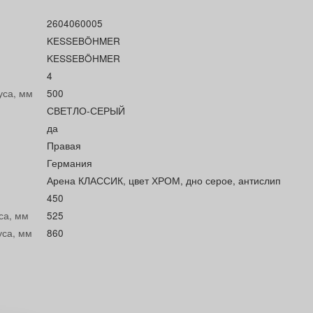
2604060005
KESSEBÖHMER
KESSEBÖHMER
4
уса, мм
500
СВЕТЛО-СЕРЫЙ
да
Правая
Германия
Арена КЛАССИК, цвет ХРОМ, дно серое, антислип
450
са, мм
525
уса, мм
860