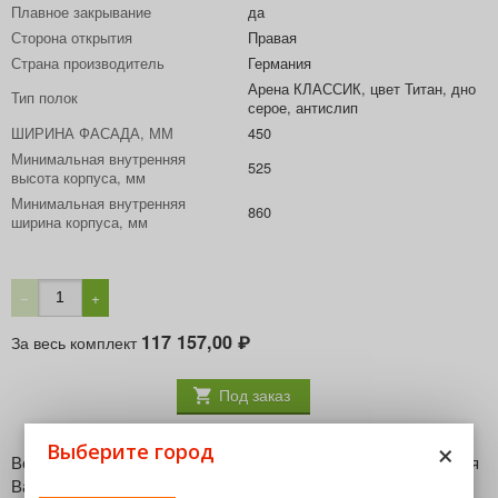
Плавное закрывание
да
Сторона открытия
Правая
Страна производитель
Германия
Арена КЛАССИК, цвет Титан, дно
Тип полок
серое, антислип
ШИРИНА ФАСАДА, ММ
450
Минимальная внутренняя
525
высота корпуса, мм
Минимальная внутренняя
860
ширина корпуса, мм
−
+
117 157,00
За весь комплект
₽
Под заказ
×
Выберите город
Волшебный уголок - это поистине "волшебное" решение для
Вашего шкафа! Одним движением руки фасад с полками