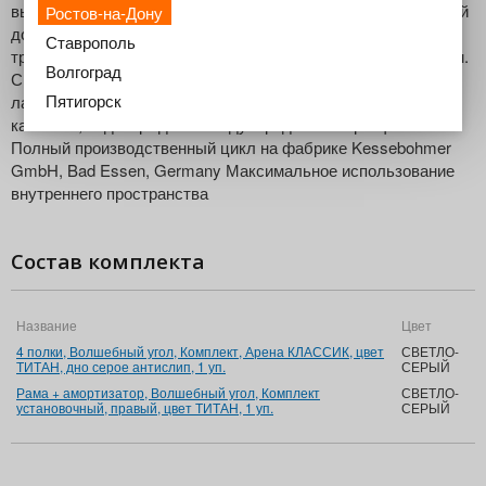
выдвигается и отводится в сторону, тем самым даёт полный
Ростов-на-Дону
доступ к внутренним полкам. Таким образом, хранение в
Ставрополь
труднодоступных угловых шкафах становится комфортным.
Волгоград
Система плавного закрытия Soft-Stop Дно полок -
Пятигорск
ламинированное ДСП с покрытием Anti Slip Высокое
качество, подтверждено международными сертификатами
Полный производственный цикл на фабрике Kessebohmer
GmbH, Bad Essen, Germany Максимальное использование
внутреннего пространства
Состав комплекта
Название
Цвет
4 полки, Волшебный угол, Комплект, Арена КЛАССИК, цвет
СВЕТЛО-
ТИТАН, дно серое антислип, 1 уп.
СЕРЫЙ
Рама + амортизатор, Волшебный угол, Комплект
СВЕТЛО-
установочный, правый, цвет ТИТАН, 1 уп.
СЕРЫЙ