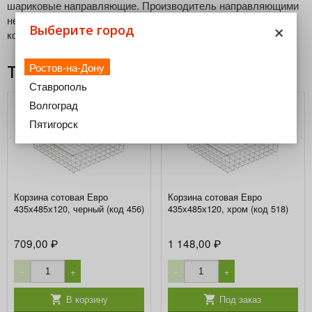
шариковые направляющие. Производитель направляющими
не комплектует. Длина направляющих для данного типа
×
Выберите город
корзин 450 мм (рекомендовано). Нагрузка: до 25кг.
Ростов-на-Дону
Товары из этой категории
Ставрополь
Волгоград
Пятигорск
Корзина сотовая Евро
Корзина сотовая Евро
435х485х120, черный (код 456)
435х485х120, хром (код 518)
709,00
1 148,00
₽
₽
−
+
−
+
В корзину
Под заказ