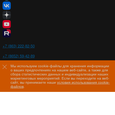
Ростов-на-Дону
+7 (863) 222-82-50
Ставрополь
+7 (8652) 59-42-89
Волгоград
+7 (8442) 29-00-21
Мы используем cookie-файлы для хранения информации
о ваших предпочтениях на нашем веб-сайте, а также для
Пятигорск
сбора статистических данных и индивидуализации наших
+7 (8793) 97-60-44
маркетинговых мероприятий. Если вы переходите на веб-
сайт, вы принимаете наши
условия использования cookie-
файлов
.