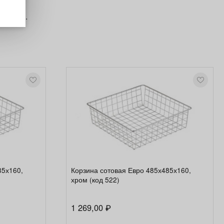
ь
о 25кг.
85х160,
Корзина сотовая Евро 485х485х160,
хром (код 522)
1 269,00
₽