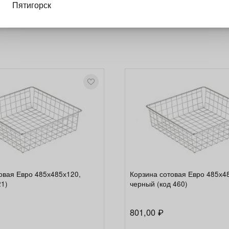
Пятигорск
их: роликовые и шариковые направляющие. Производител
 данного типа корзин 450 мм (рекомендовано). Нагрузка: д
овая Евро 485х485х120,
Корзина сотовая Евро 485х4
21)
черный (код 460)
801,00
₽