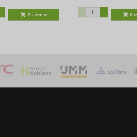
+
−
+
В корзину
В к