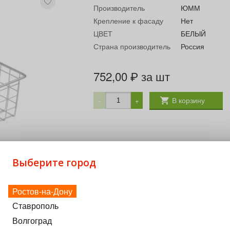
Производитель
ЮММ
Крепление к фасаду
Нет
ЦВЕТ
БЕЛЫЙ
Страна производитель
Россия
752,00
за шт
₽
В корзину
−
+
Выберите город
Ростов-на-Дону
Ставрополь
Волгоград
хранение белья Комплектующие: Прищепка и Крышка (заказ