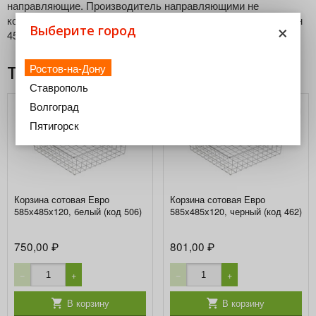
направляющие. Производитель направляющими не
комплектует. Длина направляющих для данного типа корзин
×
Выберите город
450 мм (рекомендовано). Нагрузка: до 25кг.
Ростов-на-Дону
Товары из этой категории
Ставрополь
Волгоград
Пятигорск
Корзина сотовая Евро
Корзина сотовая Евро
585х485х120, белый (код 506)
585х485х120, черный (код 462)
750,00
801,00
₽
₽
−
+
−
+
В корзину
В корзину