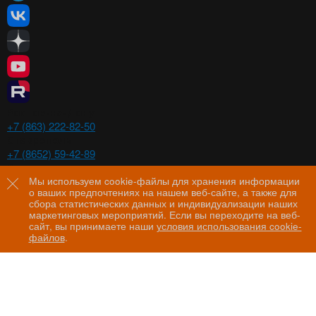
Ростов-на-Дону
+7 (863) 222-82-50
Ставрополь
+7 (8652) 59-42-89
Волгоград
+7 (8442) 29-00-21
Мы используем cookie-файлы для хранения информации
о ваших предпочтениях на нашем веб-сайте, а также для
Пятигорск
сбора статистических данных и индивидуализации наших
+7 (8793) 97-60-44
маркетинговых мероприятий. Если вы переходите на веб-
сайт, вы принимаете наши
условия использования cookie-
файлов
.