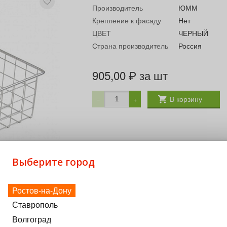
Производитель
ЮММ
Крепление к фасаду
Нет
ЦВЕТ
ЧЕРНЫЙ
Страна производитель
Россия
905,00
за шт
₽
В корзину
−
+
Выберите город
Ростов-на-Дону
Ставрополь
Волгоград
ение белья Комплектующие: Прищепка (заказываются допол