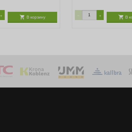
+
−
+
В корзину
В к