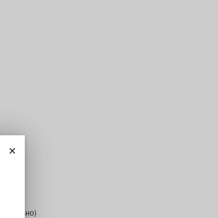
×
нительно)