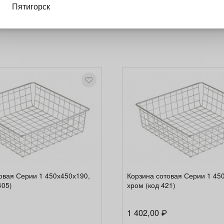
и шариковые направляющие Производитель направляющим
Пятигорск
 от глубины корзины. Нагрузка: до 25 кг.
овая Серии 1 450х450х190,
Корзина сотовая Серии 1 45
405)
хром (код 421)
1 402,00
₽