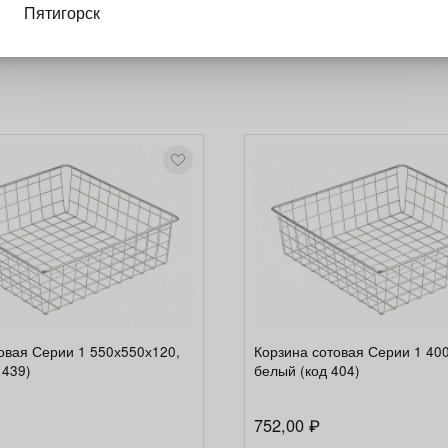
оликовые и шариковые направляющие Производитель напр
Пятигорск
 от глубины корзины. Нагрузка: до 25 кг.
овая Серии 1 550х550х120,
Корзина сотовая Серии 1 40
 439)
белый (код 404)
752,00
₽