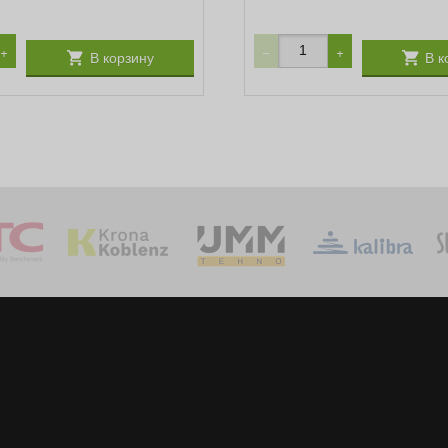
+
−
+
В корзину
В к