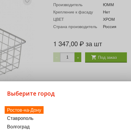
Производитель
ЮММ
Крепление к фасаду
Нет
ЦВЕТ
ХРОМ
Страна производитель
Россия
1 347,00
за шт
₽
Под заказ
−
+
Выберите город
Ростов-на-Дону
Ставрополь
Волгоград
ение белья Комплектующие: Прищепка (заказываются допол