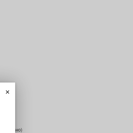
×
нительно)