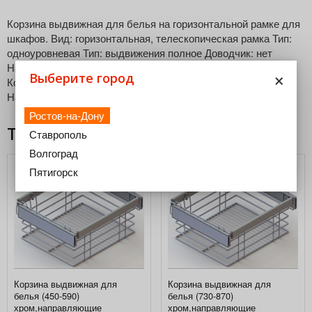
Корзина выдвижная для белья на горизонтальной рамке для
шкафов. Вид: горизонтальная, телескопическая рамка Тип:
одноуровневая Тип: выдвижения полное Доводчик: нет
Нагрузка: до 25 кг. Поставляется только с направляющими.
×
Выберите город
Комплектация: 1. Рамка телескопическая 2. Корзина 3.
Направляющие шариковые
Ростов-на-Дону
Товары из этой категории
Ставрополь
Волгоград
Пятигорск
Корзина выдвижная для
Корзина выдвижная для
белья (450-590)
белья (730-870)
хром,направляющие
хром,направляющие