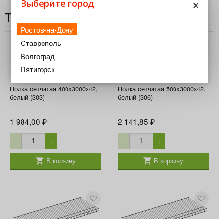
×
Выберите город
Товары из этой категории
Ростов-на-Дону
Ставрополь
Волгоград
Пятигорск
Полка сетчатая 400х3000х42,
Полка сетчатая 500х3000х42,
белый (303)
белый (306)
1 984,00
2 141,85
₽
₽
−
+
−
+
В корзину
В корзину