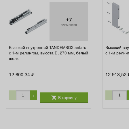
+7
элементов
Высокий внутренний TANDEMBOX antaro
Высокий вн
с 1-м релингом, высота D, 270 мм, белый
с 1-м релин
шелк
12 600,34
12 913,52
₽
−
+
−
В корзину