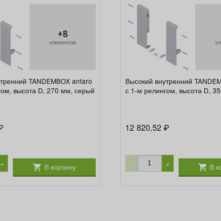
+8
элементов
эл
утренний TANDEMBOX antaro
Высокий внутренний TANDEM
гом, высота D, 270 мм, серый
с 1-м релингом, высота D, 3
12 820,52
₽
₽
+
−
+
В корзину
В к