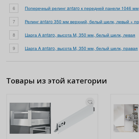
6
Поперечный релинг antaro к передней панели 1046 мм
7
Релинг antaro 350 мм верхний, белый шелк, левый + п
8
Царга A antaro, высота M, 350 мм, белый шелк, левая
9
Царга A antaro, высота M, 350 мм, белый шелк, правая
Товары из этой категории