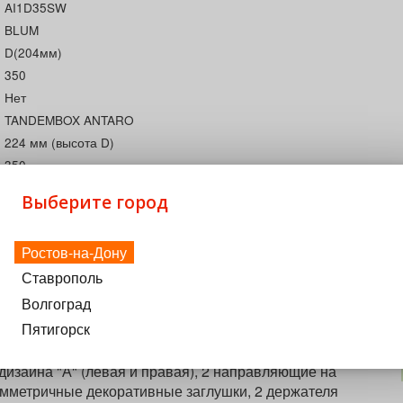
AI1D35SW
BLUM
D(204мм)
350
Нет
TANDEMBOX ANTARO
224 мм (высота D)
350
БЕЛЫЙ
Выберите город
Со встроенной системой амортизации BLUMOTION
30
Ростов-на-Дону
Австрия
Ставрополь
BLUMOTION
TANDEMBOX
Волгоград
Пятигорск
дизайна "А" (левая и правая), 2 направляющие на
симметричные декоративные заглушки, 2 держателя