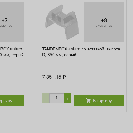
+7
+8
ементов
элементов
BOX antaro
TANDEMBOX antaro со вставкой, высота
50 мм, серый
D, 350 мм, серый
7 351,15
₽
−
+
орзину
В корзину