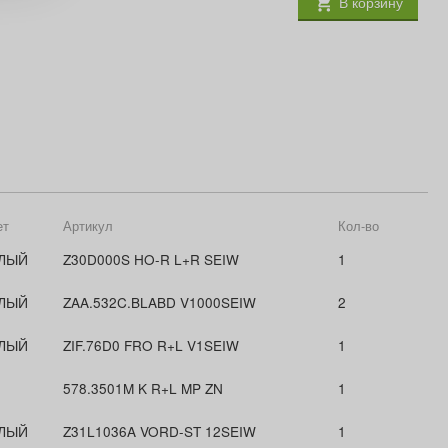
В корзину
ет
Артикул
Кол-во
ЛЫЙ
Z30D000S HO-R L+R SEIW
1
ЛЫЙ
ZAA.532C.BLABD V1000SEIW
2
ЛЫЙ
ZIF.76D0 FRO R+L V1SEIW
1
578.3501M K R+L MP ZN
1
ЛЫЙ
Z31L1036A VORD-ST 12SEIW
1