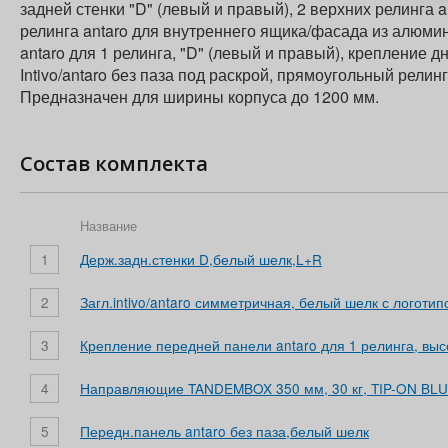
задней стенки "D" (левый и правый), 2 верхних релинга 
релинга antaro для внутреннего ящика/фасада из алюми
antaro для 1 релинга, "D" (левый и правый), крепление д
Intivo/antaro без паза под раскрой, прямоугольный релинг
Предназначен для ширины корпуса до 1200 мм.
Состав комплекта
Название
1
Держ.задн.стенки D,белый шелк,L+R
2
Загл.intivo/antaro симметричная, белый шелк с логоти
3
Крепление передней панели antaro для 1 релинга, вы
4
Направляющие TANDEMBOX 350 мм, 30 кг, TIP-ON BL
5
Передн.панель antaro без паза,белый шелк