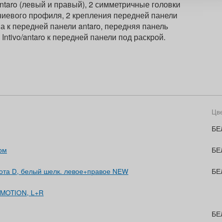
antaro (левый и правый), 2 симметричные головки
ниевого профиля, 2 крепления передней панели
на к передней панели antaro, передняя панель
 Intivo/antaro к передней панели под раскрой.
Цв
БЕ
пом
БЕ
сота D, белый шелк. левое+правое NEW
БЕ
UMOTION, L+R
БЕ