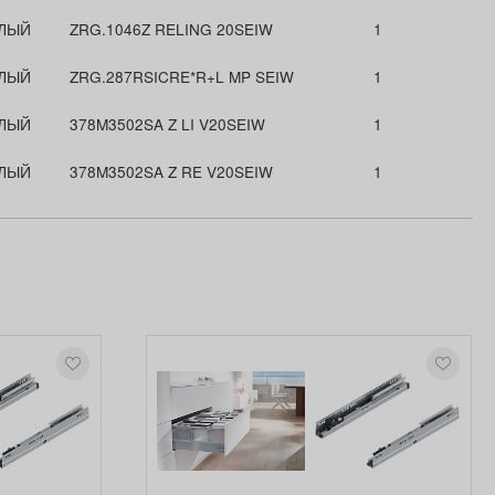
ЛЫЙ
ZRG.1046Z RELING 20SEIW
1
ЛЫЙ
ZRG.287RSICRE*R+L MP SEIW
1
ЛЫЙ
378M3502SA Z LI V20SEIW
1
ЛЫЙ
378M3502SA Z RE V20SEIW
1