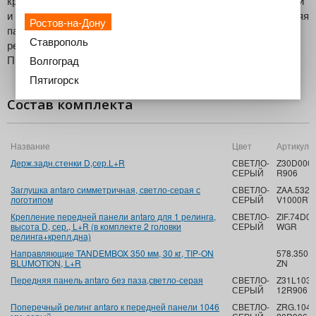
крепления передней панели antaro для 1 релинга, "D" (левый
и правый), крепление дна к передней панели antaro, передняя
Ростов-на-Дону
панель Intivo/antaro без паза под раскрой, прямоугольный
Ставрополь
релинг Intivo/antaro к передней панели под раскрой.
Предназначен для ширины корпуса до 1200 мм.
Волгоград
Пятигорск
Состав комплекта
Название
Цвет
Артикул
Держ.задн.стенки D,сер.L+R
СВЕТЛО-
Z30D000S
СЕРЫЙ
R906
Заглушка antaro симметричная, светло-серая с
СВЕТЛО-
ZAA.532
логотипом
СЕРЫЙ
V1000R7
Крепление передней панели antaro для 1 релинга,
СВЕТЛО-
ZIF.74D0
высота D, сер., L+R (в комплекте 2 головки
СЕРЫЙ
WGR
релинга+крепл.дна)
Направляющие TANDEMBOX 350 мм, 30 кг, TIP-ON
578.3501
BLUMOTION, L+R
ZN
Передняя панель antaro без паза,светло-серая
СВЕТЛО-
Z31L103
СЕРЫЙ
12R906
Поперечный релинг antaro к передней панели 1046
СВЕТЛО-
ZRG.1046