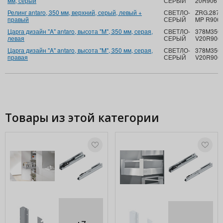
мм, серый
СЕРЫЙ
20R906
Релинг antaro, 350 мм, верхний, серый, левый +
СВЕТЛО-
ZRG.287
правый
СЕРЫЙ
MP R906
Царга дизайн "A" antaro, высота "M", 350 мм, серая,
СВЕТЛО-
378M3502
левая
СЕРЫЙ
V20R906
Царга дизайн "A" antaro, высота "M", 350 мм, серая,
СВЕТЛО-
378M3502
правая
СЕРЫЙ
V20R906
Товары из этой категории