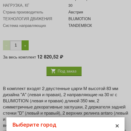
НАГРУЗКА, КГ
30
Страна производитель
Австрия
ТЕХНОЛОГИЯ ДВИЖЕНИЯ
BLUMOTION
Система направляющих
TANDEMBOX
−
+
12 820,52
За весь комплект
₽
Под заказ
В комплект входят 2 двустенные царги М высотой 83 мм
дизайна "А" (левая и правая), 2 направляющие на 30 кг с
BLUMOTION (левая и правая) длиной 350 мм, 2
симметричные декоративные заглушки, 2 держателя задней
стенки "D" (левый и правый), 2 верхних релинга antaro (левый
и правый), 2 симметричные головки релинга antaro для
×
Выберите город
внутреннего ящика/фасада из алюминиевого профиля, 2