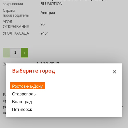
закрывания
BLUMOTION
Страна
Австрия
производитель
УГОЛ
95
ОТКРЫВАНИЯ
УГОЛ ФАСАДА
+40°
−
+
1 119,00
За весь комплект
₽
×
Выберите город
В корзину
Ростов-на-Дону
Ставрополь
В комплект входят петля CLIP top BLUMOTION,
крестообразная ответная планка CLIP с подъемом 9 мм и
Волгоград
регулировкой эксцентриком, подкладка клинообразная +5° с
Пятигорск
подъемом 0,8 мм