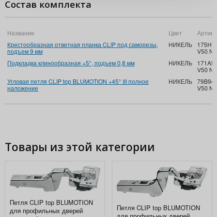
Состав комплекта
Название
Цвет
Артику
Крестообразная ответная планка CLIP под саморезы,
НИКЕЛЬ
175H7
подъем 9 мм
V50 NI
Подкладка клинообразная +5°, подъем 0,8 мм
НИКЕЛЬ
171A50
V50 NI
Угловая петля CLIP top BLUMOTION +45° III полное
НИКЕЛЬ
79B94
наложение
V50 NI
Товары из этой категории
Петля CLIP top BLUMOTION
Петля CLIP top BLUMOTION
для профильных дверей
для профильных дверей